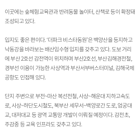
이곳에는 숲체험교육관과 반려동물 놀이터, 산책로 등이 확정돼
조성되고 있다.
입지도 좋은 편이다. ‘더파크 비스타동원’은 백양산을 등지하고
낙동강을 바라보는 배산임수형 입지를 갖추고 있다. 도보 거리
에 부산 2호선 감전역이 위치하며 부산2호선, 부산김해경전철,
경부선 이용이 가능한 사상역과 부산서부버스터미널, 김해국제
공항도 인접해 있다.
단지 주변으로 부전~마산 복선전철, 사상~해운대 지하고속도
로, 사상~하단도시철도, 북부산 세무서~백양로간 도로, 엄궁대
교, 대저대교 등 광역 교통망 개발이 이뤄질 예정이다. 감전초,
주감중 등 교육 인프라도 갖추고 있다.