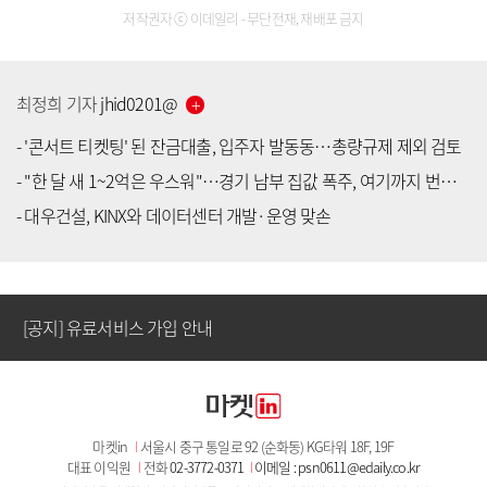
저작권자 ⓒ 이데일리 - 무단전재, 재배포 금지
최정희
기자
jhid0201
@
-
'콘서트 티켓팅' 된 잔금대출, 입주자 발동동…총량규제 제외 검토
-
"한 달 새 1~2억은 우스워"…경기 남부 집값 폭주, 여기까지 번졌다
[공지] 유료서비스 가입 안내
-
대우건설, KINX와 데이터센터 개발·운영 맞손
[공지] 새로워진 마켓인, 성공투자 창을 열다
[공지] 유료서비스 가입 안내
[공지] 새로워진 마켓인, 성공투자 창을 열다
마켓in
I
서울시 중구 통일로 92 (순화동) KG타워 18F, 19F
[공지] 유료서비스 가입 안내
대표 이익원
I
전화
02-3772-0371
I
이메일 : psn0611@edaily.co.kr