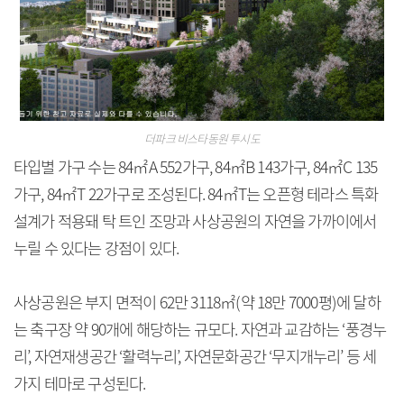
더파크 비스타동원 투시도
타입별 가구 수는 84㎡A 552가구, 84㎡B 143가구, 84㎡C 135
가구, 84㎡T 22가구로 조성된다. 84㎡T는 오픈형 테라스 특화
설계가 적용돼 탁 트인 조망과 사상공원의 자연을 가까이에서
누릴 수 있다는 강점이 있다.
사상공원은 부지 면적이 62만 3118㎡(약 18만 7000평)에 달하
는 축구장 약 90개에 해당하는 규모다. 자연과 교감하는 ‘풍경누
리’, 자연재생공간 ‘활력누리’, 자연문화공간 ‘무지개누리’ 등 세
가지 테마로 구성된다.