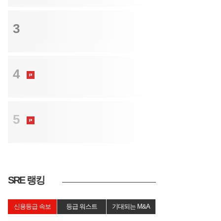
투자
3
공짜 시딩 대신 판매 데이터로…6펜스, 20
억 시드 투자
M&A
4
롯데렌탈 인수 복잡해진 셈법…'기업결
합' 여전한 숙제
M&A
5
'첫 단추' 잘 끼운 신생 PEF…마수걸이
투자 잇단 대박
SRE 랭킹
신용등급 속보
등급 워스트
기대되는 M&A