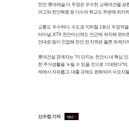
천안 롯데캐슬 더 두정은 우수한 교육여건을 갖췄
여고와 천안북중 등 다수의 학교도 주변에 위치하며
교통도 우수하다. 수도권 지하철 1호선 두정역
터미널, KTX 천안아산역도 인근에 위치해 편리한
안대로 등이 인접해 천안 전 지역은 물론 외곽지
롯데건설 관계자는 “이 단지는 천안시 내 핵심 
한 주거생활을 누릴 수 있을 것으로 기대된다”며,
제에서 자유롭고, 대출 규제도 완화되어 수요자들
신수정
기자
sjsj
@