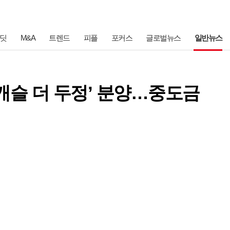
딧
M&A
트렌드
피플
포커스
글로벌뉴스
일반뉴스
 두정’ 분양…중도금