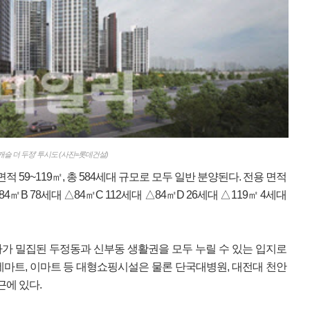
캐슬 더 두정’ 투시도 (사진=롯데건설)
면적 59~119㎡, 총 584세대 규모로 모두 일반 분양된다. 전용 면적
84㎡B 78세대 △84㎡C 112세대 △84㎡D 26세대 △119㎡ 4세대
프라가 밀집된 두정동과 신부동 생활권을 모두 누릴 수 있는 입지로
데마트, 이마트 등 대형쇼핑시설은 물론 단국대병원, 대전대 천안
근에 있다.