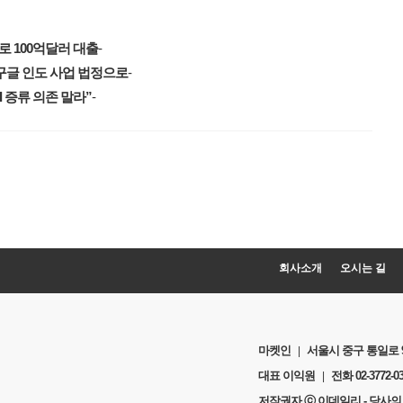
로 100억달러 대출
-
글 인도 사업 법정으로
-
 증류 의존 말라”
-
열다
회사소개
오시는 길
열다
마켓인
서울시 중구 통일로 92 
|
대표 이익원
전화
02-3772-0
|
저작권자 ⓒ 이데일리 - 당사의