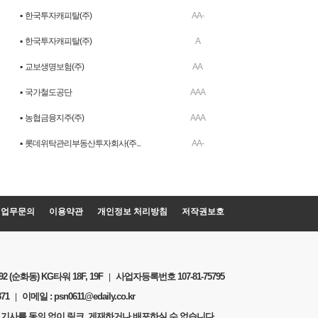
▪ 한국투자캐피탈(주)
AA-
▪ 한국투자캐피탈(주)
A
▪ 교보생명보험(주)
AA
▪ 국가철도공단
AAA
▪ 농협금융지주(주)
AAA
▪ 롯데위탁관리부동산투자회사(주...
AA-
업무문의
이용약관
개인정보 처리방침
저작권보호
(순화동) KG타워 18F, 19F
사업자등록번호 107-81-75795
|
371
이메일 :
psn0611@edaily.co.kr
|
 기사를 동의 없이 링크, 게재하거나 배포하실 수 없습니다