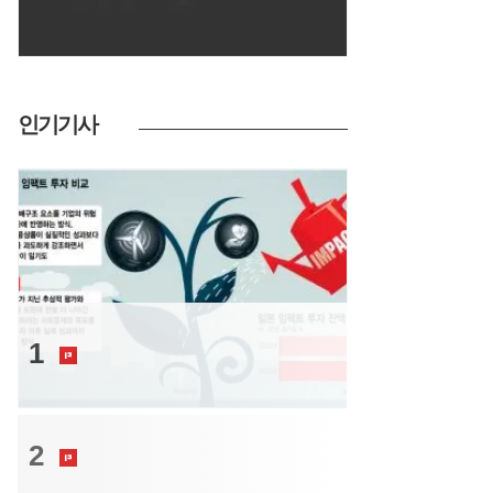
인기기사
투자
1
우주쓰레기 치우는 日 기업 주가 쑥, 해
양폐기물 활용 韓 기업 투자 봇물
투자
2
고려아연 최씨 일가, 메리츠 대주단에
추가 지분 담보 제공