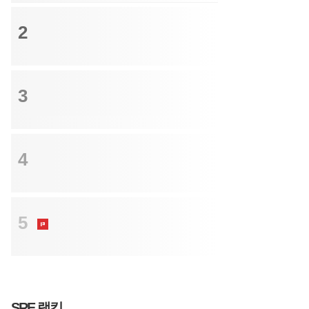
투자
2
이지스, 옛 분당 롯대백화점 '복합 랜드마
크'로…'라인플러스' 오피스 전층 임차
크레딧
3
나신평, SK이노 산하 도시가스 3개사 신용
등급 ‘AA-’ 부여
투자
4
공짜 시딩 대신 판매 데이터로…6펜스, 20
억 시드 투자
M&A
5
롯데렌탈 인수 복잡해진 셈법…'기업결
합' 여전한 숙제
SRE 랭킹