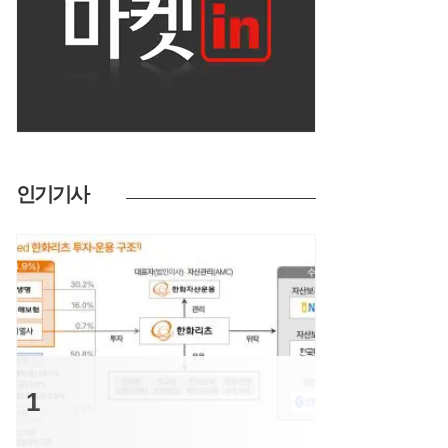
인기기사
투자
1
실적 개선·자산매각 '쌍끌이'…한화·디앤디,
리츠 투자심리 깨운다