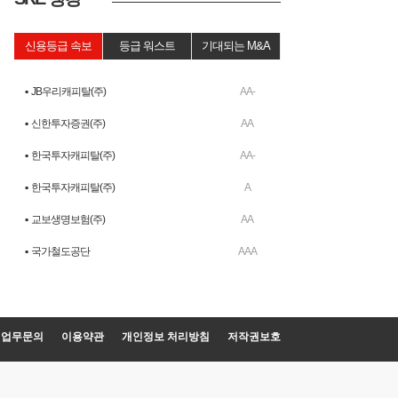
신용등급 속보
등급 워스트
기대되는 M&A
▪ JB우리캐피탈(주)
AA-
▪ 신한투자증권(주)
AA
▪ 한국투자캐피탈(주)
AA-
▪ 한국투자캐피탈(주)
A
▪ 교보생명보험(주)
AA
▪ 국가철도공단
AAA
업무문의
이용약관
개인정보 처리방침
저작권보호