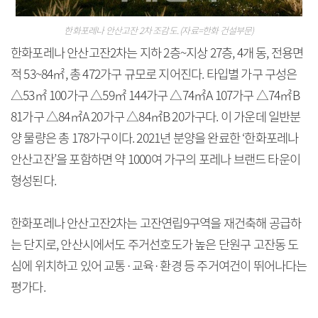
한화포레나 안산고잔 2차 조감도. (자료=한화 건설부문)
한화포레나 안산고잔2차는 지하 2층~지상 27층, 4개 동, 전용면
적 53~84㎡, 총 472가구 규모로 지어진다. 타입별 가구 구성은
△53㎡ 100가구 △59㎡ 144가구 △74㎡A 107가구 △74㎡B
81가구 △84㎡A 20가구 △84㎡B 20가구다. 이 가운데 일반분
양 물량은 총 178가구이다. 2021년 분양을 완료한 ‘한화포레나
안산고잔’을 포함하면 약 1000여 가구의 포레나 브랜드 타운이
형성된다.
한화포레나 안산고잔2차는 고잔연립9구역을 재건축해 공급하
는 단지로, 안산시에서도 주거선호도가 높은 단원구 고잔동 도
심에 위치하고 있어 교통·교육·환경 등 주거여건이 뛰어나다는
평가다.