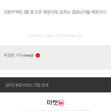
견본주택은 3월 중 오픈 예정이며, 입주는 2026년 9월 예정이다.
저작권자 ⓒ 이데일리 - 무단전재, 재배포 금지
[공지] 유료서비스 가입 안내
박경훈
기자
view
@
[공지] 새로워진 마켓인, 성공투자 창을 열다
[공지] 유료서비스 가입 안내
[공지] 새로워진 마켓인, 성공투자 창을 열다