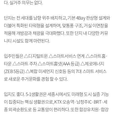
다. 실거주 의무는 없다.
단지는 전 세대를 남향 위주 배치하고, 기본 4Bay 판상형 설계와
더불어 특화된 타워형을 설계하여, 맞통풍 구조, 거실 이면창을
적용해 개방감과 채광을 극대화했다. 또한 단지 내 다양한 커뮤
니티 시설도 함께 마련된다.
입주민들은 △디지털트윈 △스마트서비스 연계 △스마트홈·
타운 △스마트 주차 △스마트홈넷(AAA 등급) △제로에너지
(ZEB 5등급) △복합 미세먼지 신호등 등의 7대 스마트 서비스
로 새로운 주거문화를 경험 할 수 있다.
입지도 좋다. 5-1생활권은 세종시에서도 미래형 도시 실증 기능
이 집중되는 핵심 생활권으로, KTX 오송역·남청주IC·BRT·세
종 외곽순환도로 등 교통망이 편리하다. 또한 합강유치원·합강