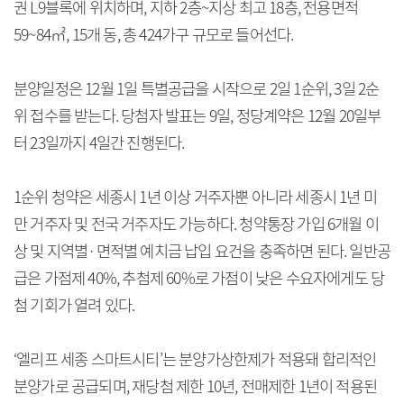
권 L9블록에 위치하며, 지하 2층~지상 최고 18층, 전용면적
59~84㎡, 15개 동, 총 424가구 규모로 들어선다.
분양일정은 12월 1일 특별공급을 시작으로 2일 1순위, 3일 2순
위 접수를 받는다. 당첨자 발표는 9일, 정당계약은 12월 20일부
터 23일까지 4일간 진행된다.
1순위 청약은 세종시 1년 이상 거주자뿐 아니라 세종시 1년 미
만 거주자 및 전국 거주자도 가능하다. 청약통장 가입 6개월 이
상 및 지역별·면적별 예치금 납입 요건을 충족하면 된다. 일반공
급은 가점제 40%, 추첨제 60%로 가점이 낮은 수요자에게도 당
첨 기회가 열려 있다.
‘엘리프 세종 스마트시티’는 분양가상한제가 적용돼 합리적인
분양가로 공급되며, 재당첨 제한 10년, 전매제한 1년이 적용된