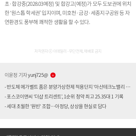
초·합강중(2028.03예정) 및 합강고(예정)가 모두 도보권에 위치
한 ‘원스톱 학세권’ 입지이며, 미호천·금강·세종지구공원 등 자
연환경도 풍부해 쾌적한 생활을 할 수 있다.
저작권자 ⓒ 이데일리 - 무단전재, 재배포 금지
이윤정
기자
yunj725
@
-
반도체 메가벨트 품은 분양가상한제 적용단지 '아산테크노밸리 the1 7차(10단지)' 공급
-
포스코이앤씨 ‘더샵 트리센트’, 1순위 청약 최고 25.35대 1 기록
[공지] 유료서비스 가입 안내
-
세대 초월한 '원빈' 조합…아정당, 상상을 현실로 담다
[공지] 새로워진 마켓인, 성공투자 창을 열다