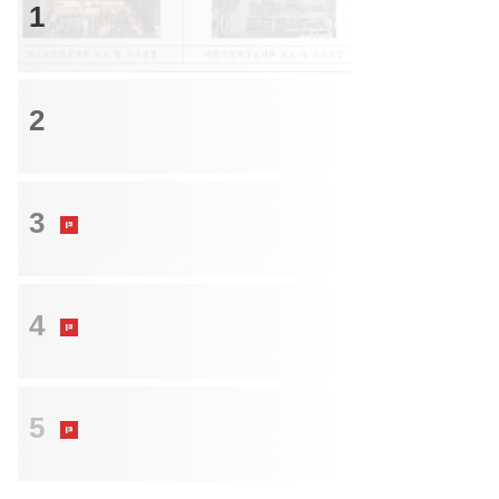
1
정부의 지방이전 시도는 허공에 헛발질...공
제회 배수진에 '발목'
크레딧
2
투자등급 부도율, 투기등급 추월…비우량
채 투심 더욱 얼어붙었다
트렌드
3
국민연금 차기 CIO 후보 4인 압축...인사
검증 돌입
트렌드
4
1세대 떠나고 새 주인 맞은 STO…사업
지형 바뀐다
투자
5
'이재명 멘토' 임혁백 교수 차기 사학연
금 이사장 유력