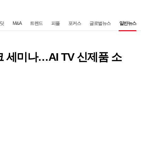
딧
M&A
트렌드
피플
포커스
글로벌뉴스
일반뉴스
 세미나…AI TV 신제품 소