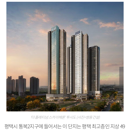
‘더 플래티넘 스카이헤론’ 투시도 (사진=쌍용건설)
평택시 통복2지구에 들어서는 이 단지는 평택 최고층인 지상 49