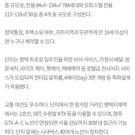
층 규모로, 전용 84㎡~134㎡ 784세대와 오피스텔 전용
113~118㎡ 50실 총 4개 동 규모로 구성된다.
청약통장, 주택소유 여부, 거주지역과 무관하게 만 19세 이상이
면 누구나 계약할 수 있다.
단지는 평택 최초로 입주민을 위한 비서 서비스, 가정식 배달, 방
문세차, 라이프 케어, 팻케어, 택배예약 등 호텔급 컨시어지 서비
스가 도입되며 전타입 알파룸, 4베이(bay) 3면 개방 등 특화설계
가 적용됐다.
교통 여건도 우수하다. 단지에서 한 정거장 거리인 평택지제역
에서는 1호선, SRT, 수원발 KTX 등을 이용할 수 있으며, 향후
GTX-A·C 노선이 연장되면 서울 강남까지 30분대 접근이 가능
하다. 단지 앞에는 시내버스 40여개 노선이 정차한다.