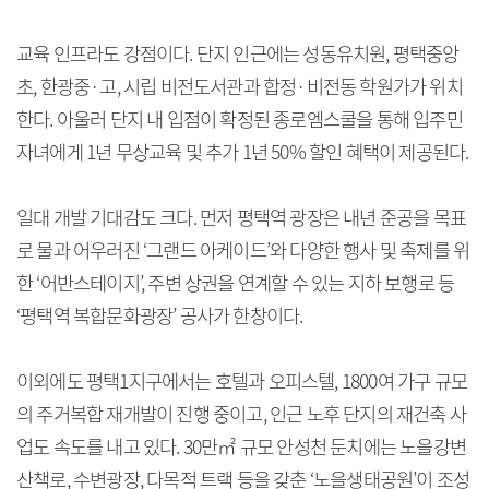
교육 인프라도 강점이다. 단지 인근에는 성동유치원, 평택중앙
초, 한광중·고, 시립 비전도서관과 합정·비전동 학원가가 위치
한다. 아울러 단지 내 입점이 확정된 종로엠스쿨을 통해 입주민
자녀에게 1년 무상교육 및 추가 1년 50% 할인 혜택이 제공된다.
일대 개발 기대감도 크다. 먼저 평택역 광장은 내년 준공을 목표
로 물과 어우러진 ‘그랜드 아케이드’와 다양한 행사 및 축제를 위
한 ‘어반스테이지’, 주변 상권을 연계할 수 있는 지하 보행로 등
‘평택역 복합문화광장’ 공사가 한창이다.
이외에도 평택1지구에서는 호텔과 오피스텔, 1800여 가구 규모
의 주거복합 재개발이 진행 중이고, 인근 노후 단지의 재건축 사
업도 속도를 내고 있다. 30만㎡ 규모 안성천 둔치에는 노을강변
산책로, 수변광장, 다목적 트랙 등을 갖춘 ‘노을생태공원’이 조성