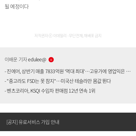
될 예정이다
저작권자 ⓒ 이데일리 - 무단전재, 재배포 금지
이배운
기자
edulee
@
-
진에어, 상반기 매출 7833억원 '역대 최대'…고유가에 영업익은 적자전환
-
"중고라도 FSD는 못 참지"…미국산 테슬라만 몸값 뛴다
[공지] 유료서비스 가입 안내
-
벤츠코리아, KSQI 수입차 판매점 12년 연속 1위
[공지] 새로워진 마켓인, 성공투자 창을 열다
[공지] 유료서비스 가입 안내