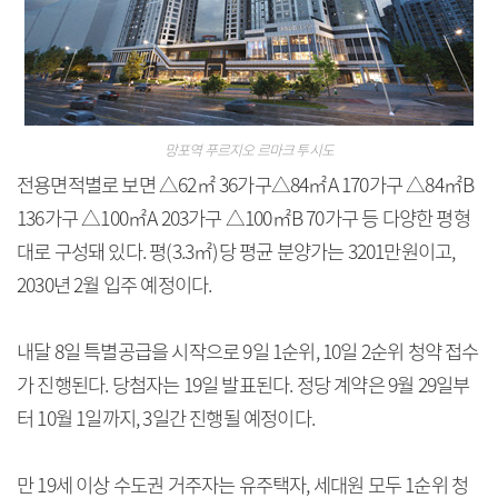
망포역 푸르지오 르마크 투시도
전용면적별로 보면 △62㎡ 36가구△84㎡A 170가구 △84㎡B
136가구 △100㎡A 203가구 △100㎡B 70가구 등 다양한 평형
대로 구성돼 있다. 평(3.3㎡)당 평균 분양가는 3201만원이고,
2030년 2월 입주 예정이다.
내달 8일 특별공급을 시작으로 9일 1순위, 10일 2순위 청약 접수
가 진행된다. 당첨자는 19일 발표된다. 정당 계약은 9월 29일부
터 10월 1일까지, 3일간 진행될 예정이다.
만 19세 이상 수도권 거주자는 유주택자, 세대원 모두 1순위 청