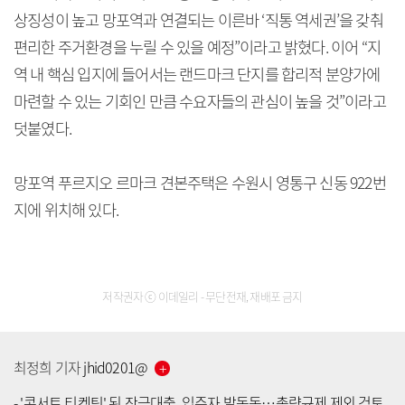
상징성이 높고 망포역과 연결되는 이른바 ‘직통 역세권’을 갖춰
편리한 주거환경을 누릴 수 있을 예정”이라고 밝혔다. 이어 “지
역 내 핵심 입지에 들어서는 랜드마크 단지를 합리적 분양가에
마련할 수 있는 기회인 만큼 수요자들의 관심이 높을 것”이라고
덧붙였다.
망포역 푸르지오 르마크 견본주택은 수원시 영통구 신동 922번
지에 위치해 있다.
저작권자 ⓒ 이데일리 - 무단전재, 재배포 금지
최정희
기자
jhid0201
@
-
'콘서트 티켓팅' 된 잔금대출, 입주자 발동동…총량규제 제외 검토