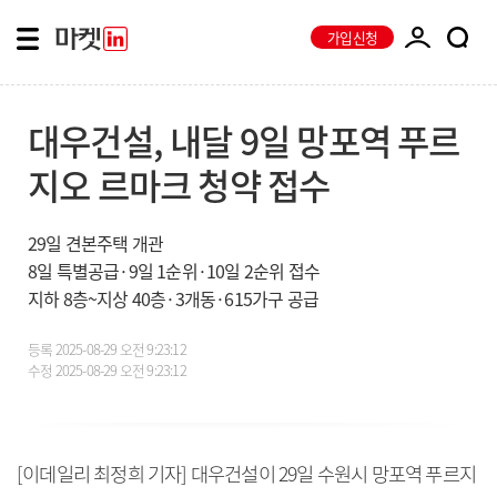
가입신청
대우건설, 내달 9일 망포역 푸르
지오 르마크 청약 접수
29일 견본주택 개관
8일 특별공급·9일 1순위·10일 2순위 접수
지하 8층~지상 40층·3개동·615가구 공급
등록
2025-08-29 오전 9:23:12
수정
2025-08-29 오전 9:23:12
[이데일리 최정희 기자] 대우건설이 29일 수원시 망포역 푸르지