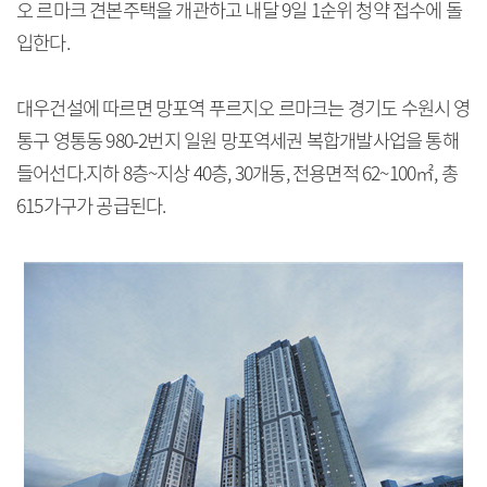
오 르마크 견본주택을 개관하고 내달 9일 1순위 청약 접수에 돌
입한다.
대우건설에 따르면 망포역 푸르지오 르마크는 경기도 수원시 영
통구 영통동 980-2번지 일원 망포역세권 복합개발사업을 통해
들어선다.지하 8층~지상 40층, 30개동, 전용면적 62~100㎡, 총
615가구가 공급된다.