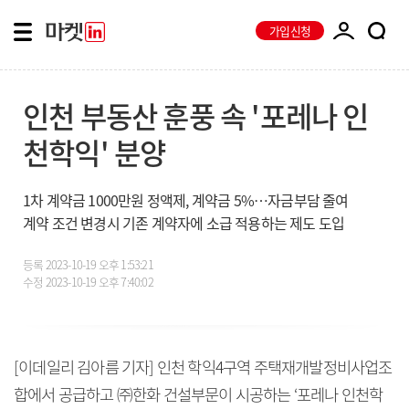
가입신청
인천 부동산 훈풍 속 '포레나 인
천학익' 분양
1차 계약금 1000만원 정액제, 계약금 5%…자금부담 줄여
계약 조건 변경시 기존 계약자에 소급 적용하는 제도 도입
등록
2023-10-19 오후 1:53:21
수정
2023-10-19 오후 7:40:02
[이데일리 김아름 기자] 인천 학익4구역 주택재개발정비사업조
합에서 공급하고 ㈜한화 건설부문이 시공하는 ‘포레나 인천학