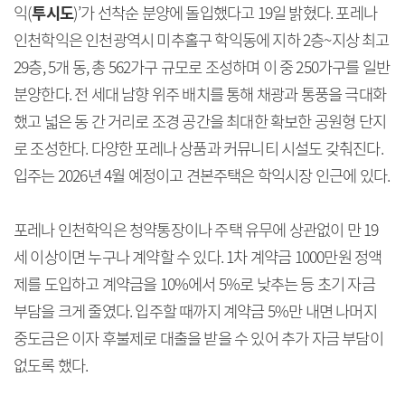
익(
투시도
)’가 선착순 분양에 돌입했다고 19일 밝혔다. 포레나
인천학익은 인천광역시 미추홀구 학익동에 지하 2층~지상 최고
29층, 5개 동, 총 562가구 규모로 조성하며 이 중 250가구를 일반
분양한다. 전 세대 남향 위주 배치를 통해 채광과 통풍을 극대화
했고 넓은 동 간 거리로 조경 공간을 최대한 확보한 공원형 단지
로 조성한다. 다양한 포레나 상품과 커뮤니티 시설도 갖춰진다.
입주는 2026년 4월 예정이고 견본주택은 학익시장 인근에 있다.
포레나 인천학익은 청약통장이나 주택 유무에 상관없이 만 19
세 이상이면 누구나 계약할 수 있다. 1차 계약금 1000만원 정액
제를 도입하고 계약금을 10%에서 5%로 낮추는 등 초기 자금
부담을 크게 줄였다. 입주할 때까지 계약금 5%만 내면 나머지
중도금은 이자 후불제로 대출을 받을 수 있어 추가 자금 부담이
없도록 했다.