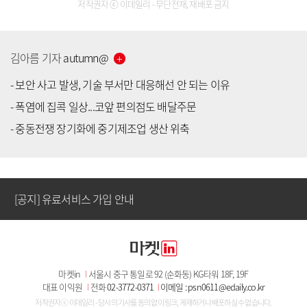
저작권자 ⓒ 이데일리 - 무단전재, 재배포 금지
김아름
기자
autumn
@
-
보안 사고 발생, 기술 부서만 대응해선 안 되는 이유
-
폭염에 집콕 일상...코앞 편의점도 배달주문
[공지] 유료서비스 가입 안내
-
중동전쟁 장기화에 중기제조업 생산 위축
[공지] 새로워진 마켓인, 성공투자 창을 열다
[공지] 유료서비스 가입 안내
[공지] 새로워진 마켓인, 성공투자 창을 열다
마켓in
I
서울시 중구 통일로 92 (순화동) KG타워 18F, 19F
[공지] 유료서비스 가입 안내
대표 이익원
I
전화
02-3772-0371
I
이메일 : psn0611@edaily.co.kr
저작권자 ⓒ 이데일리 - 당사의 기사를 동의 없이 링크, 게재하거나 배포하실 수 없습니다.