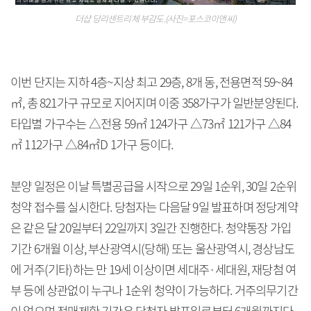
더샵 당리센트리체 부감도.(사진=포스코이앤씨)
이번 단지는 지하 4층~지상 최고 29층, 8개 동, 전용면적 59~84
㎡, 총 821가구 규모로 지어지며 이중 358가구가 일반분양된다.
타입별 가구수는 △전용 59㎡ 124가구 △73㎡ 121가구 △84
㎡ 112가구 △84㎡D 1가구 등이다.
분양 일정은 이날 특별공급을 시작으로 29일 1순위, 30일 2순위
청약 접수를 실시한다. 당첨자는 다음달 9일 발표하며 정당계약
은 같은 달 20일부터 22일까지 3일간 진행한다. 청약통장 가입
기간 6개월 이상, 부산광역시(당해) 또는 울산광역시, 경상남도
에 거주(기타)하는 만 19세 이상이면 세대주·세대원, 재당첨 여
부 등에 상관없이 누구나 1순위 청약이 가능하다. 거주의무기간