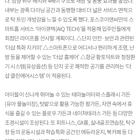
다. 남향 위주 배치와 4베이 구조로 채광 및 통풍 효과를 높였다.
내부는 광폭 다이닝 공간과 동평형 대비 더 넓은 서비스 면적으
로 탁 트인 개방감을 느낄 수 있도록 했다. 포스코이앤씨만의 스
마트홈 서비스 ‘아이큐텍(AiQ TECH)’을 적용해 입주민들에게
최첨단 라이프를 선사할 계획이다. △단지 안전·보안과 관련된
‘더샵 특화 지키미’ △스마트폰으로 어디서나 편리하게 조명, 난
방 등을 제어할 수 있는 ‘더샵 홈제어’ △항균 황토덕트와 청정환
기 시스템(유상옵션) 등 단지 곳곳 쾌적한 공기를 관리하는 ‘더
샵 클린에어시스템’ 이 적용된다.
아이들이 신나게 뛰어놀 수 있는 테마놀이터와 스플래시 가든
(유아 물놀이장), 텃밭으로 활용 가능한 팜가든, 자연 속에서 휴
식을 즐길 수 있는 플로우 가든과 네이처테라스 가든 등 다양한
조경시설이 조성된다. 또 피트니스, GX룸, 실내골프연습장, 탁구
장 등의 운동시설과 학습특화 공간인 에듀라운지, 북카페 등 다