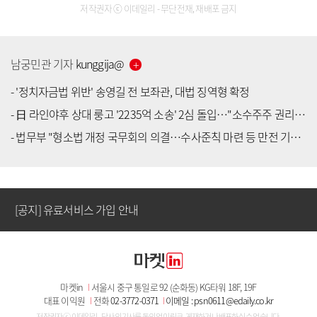
저작권자 ⓒ 이데일리 - 무단전재, 재배포 금지
남궁민관
기자
kunggija
@
-
'정치자금법 위반' 송영길 전 보좌관, 대법 징역형 확정
-
日 라인야후 상대 룽고 '2235억 소송' 2심 돌입…"소수주주 권리침해"
[공지] 유료서비스 가입 안내
-
법무부 "형소법 개정 국무회의 의결…수사준칙 마련 등 만전 기할 것"
[공지] 새로워진 마켓인, 성공투자 창을 열다
[공지] 유료서비스 가입 안내
[공지] 새로워진 마켓인, 성공투자 창을 열다
마켓in
I
서울시 중구 통일로 92 (순화동) KG타워 18F, 19F
[공지] 유료서비스 가입 안내
대표 이익원
I
전화
02-3772-0371
I
이메일 : psn0611@edaily.co.kr
저작권자 ⓒ 이데일리 - 당사의 기사를 동의 없이 링크, 게재하거나 배포하실 수 없습니다.