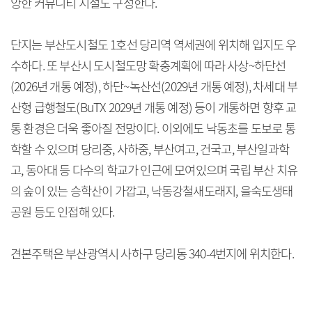
양한 커뮤니티 시설도 구성한다.
단지는 부산도시철도 1호선 당리역 역세권에 위치해 입지도 우
수하다. 또 부산시 도시철도망 확충계획에 따라 사상~하단선
(2026년 개통 예정), 하단~녹산선(2029년 개통 예정), 차세대 부
산형 급행철도(BuTX 2029년 개통 예정) 등이 개통하면 향후 교
통 환경은 더욱 좋아질 전망이다. 이외에도 낙동초를 도보로 통
학할 수 있으며 당리중, 사하중, 부산여고, 건국고, 부산일과학
고, 동아대 등 다수의 학교가 인근에 모여있으며 국립 부산 치유
의 숲이 있는 승학산이 가깝고, 낙동강철새도래지, 을숙도생태
공원 등도 인접해 있다.
견본주택은 부산광역시 사하구 당리동 340-4번지에 위치한다.