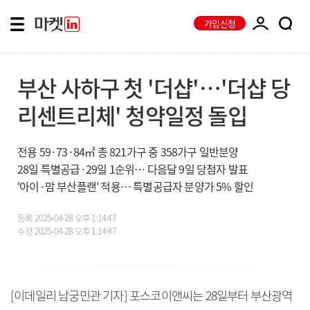
가입신청
부산 사하구 첫 '더샵'…'더샵 당
리센트리체' 청약일정 돌입
전용 59·73·84㎡ 총 821가구 중 358가구 일반분양
28일 특별공급·29일 1순위… 다음달 9일 당첨자 발표
'아이·맘 부산플랜' 적용… 특별공급자 분양가 5% 할인
등록
2025-04-28 오후 1:14:47
수정
2025-04-28 오후 1:14:47
[이데일리 남궁민관 기자] 포스코이앤씨는 28일부터 부산광역