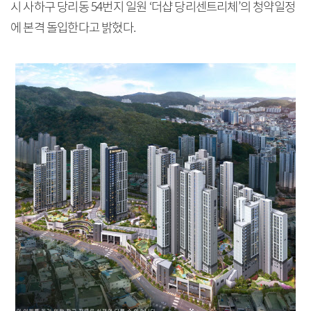
시 사하구 당리동 54번지 일원 ‘더샵 당리센트리체’의 청약일정
에 본격 돌입한다고 밝혔다.