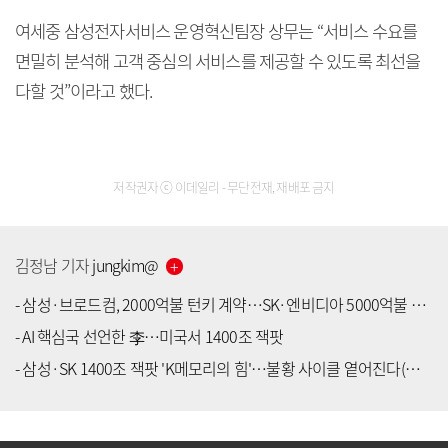
여세중 삼성전자서비스 운영혁신팀장 상무는 “서비스 수요를
면밀히 분석해 고객 중심의 서비스를 제공할 수 있도록 최선을
다할 것”이라고 했다.
저작권자 ⓒ 이데일리 - 무단전재, 재배포 금지
김정남
기자
jungkim
@
-
삼성·브로드컴, 2000억불 턴키 계약…SK·엔비디아 5000억불 인프라 동맹
-
AI 핵심국 선언한 李…미국서 1400조 잭팟
-
삼성·SK 1400조 잭팟 'K메모리의 힘'…불황 사이클 옅어진다(종합)
[공지] 유료서비스 가입 안내