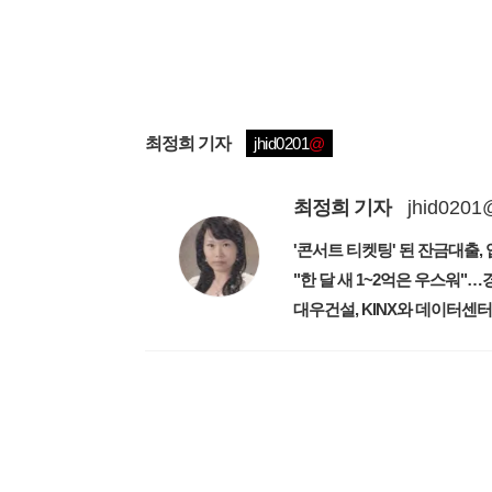
최정희
기자
jhid0201
@
최정희
기자
jhid0201
'콘서트 티켓팅' 된 잔금대출
대우건설, KINX와 데이터센터
1
유료서비스 가입 안내