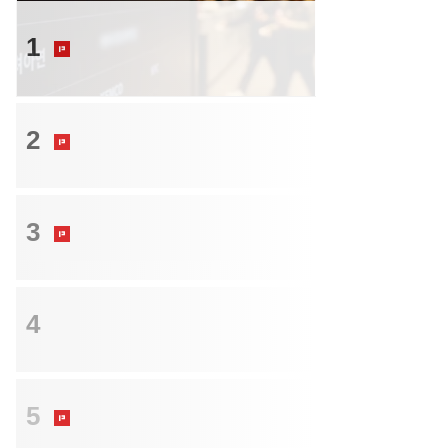
투자
1
고려아연 최씨 일가, 메리츠 대주단에
추가 지분 담보 제공
M&A
2
롯데렌탈 인수 복잡해진 셈법…'기업결
합' 여전한 숙제
M&A
3
'첫 단추' 잘 끼운 신생 PEF…마수걸이
투자 잇단 대박
투자
4
"올 하반기 글로벌 증시, 실적 기대 충족하
는 우량 기업 투자해야"
M&A
5
1.8조 지분 들고 ‘단순투자’…호반, 한진
칼 지분 매입 속내는