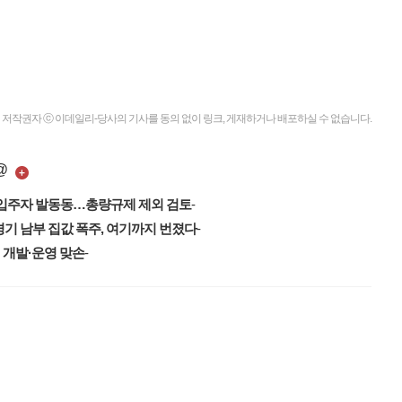
저작권자 ⓒ 이데일리-당사의 기사를 동의 없이 링크, 게재하거나 배포하실 수 없습니다.
@
, 입주자 발동동…총량규제 제외 검토
-
"한 달 새 1~2억은 우스워"…경기 남부 집값 폭주, 여기까지 번졌다
-
 개발·운영 맞손
-