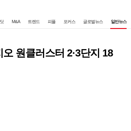
딧
M&A
트렌드
피플
포커스
글로벌뉴스
일반뉴스
오 원클러스터 2·3단지 18