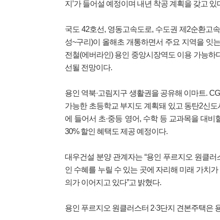
지’가 들어설 예정이며 내년 착공 계획을 갖고 있다
국도 42호선, 영동고속도로, 수도권 제2순환고
성~구리)이 올해초 개통하면서 주요 지역을 잇는
전철(에버라인) 용인 중앙시장역도 이용 가능하다
선될 전망이다.
용인 역북·고림지구 생활권을 공유해 이마트. C
가능한 초등학교 부지도 계획돼 있고 동탄2신도
에 들어서 초·중등 영어, 수학 등 교과목을 대비
30% 할인 혜택도 제공 예정이다.
대우건설 분양 관계자는 “용인 푸르지오 원클러
인 수혜를 누릴 수 있는 곳에 자리해 미래 가치가
의가 이어지고 있다”고 밝혔다.
용인 푸르지오 원클러스터 2·3단지 견본주택은 용