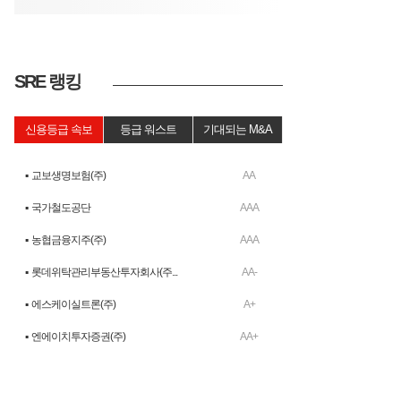
SRE 랭킹
신용등급 속보
등급 워스트
기대되는 M&A
▪ 교보생명보험(주)
AA
▪ 국가철도공단
AAA
▪ 농협금융지주(주)
AAA
▪ 롯데위탁관리부동산투자회사(주...
AA-
▪ 에스케이실트론(주)
A+
▪ 엔에이치투자증권(주)
AA+