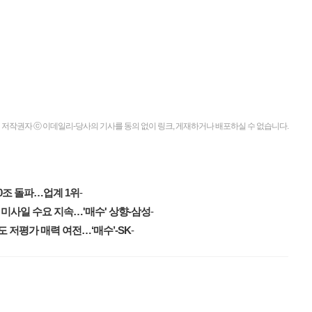
저작권자 ⓒ 이데일리-당사의 기사를 동의 없이 링크, 게재하거나 배포하실 수 없습니다.
0조 돌파…업계 1위
-
미사일 수요 지속…'매수' 상향-삼성
-
 저평가 매력 여전…‘매수’-SK
-