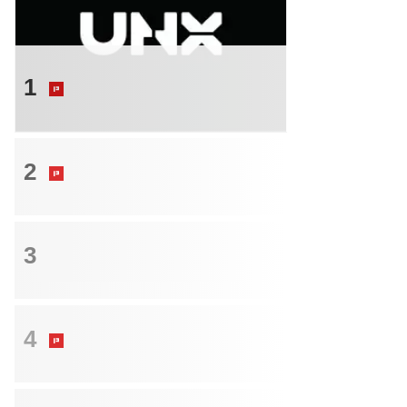
투자
1
"AI가 스스로 방송"…틱톡 출신이 만든
크리에이터 스타트업
M&A
2
‘껍데기’와 다르다…영업망 갖춘 상상인
증권, 2000억 몸값 배경은
투자
3
김용석 군인공제회 건설투자부문이사 연
임…역대 최대 투자 이익 달성
크레딧
4
이랜드월드, BBB급 한파 뚫고 400억 회
사채 발행 나서
크레딧