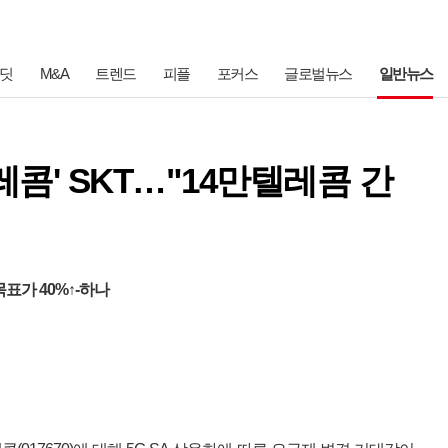
딧
M&A
트렌드
피플
포커스
글로벌뉴스
일반뉴스
레콤' SKT…"14만텔레콤 간
목표가 40%↑-하나