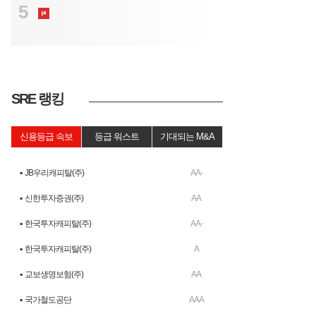
5
KB금융지주, 최대 4000억 신종자본증권
발행한다
SRE 랭킹
신용등급 속보
등급 워스트
기대되는 M&A
▪ JB우리캐피탈(주)
AA-
▪ 신한투자증권(주)
AA
▪ 한국투자캐피탈(주)
AA-
▪ 한국투자캐피탈(주)
A
▪ 교보생명보험(주)
AA
▪ 국가철도공단
AAA