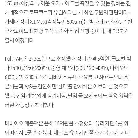
150μm 이상의 두꺼운 오가노이드를 측정할 수 있는 장비는 전
세계적으로 토모큐브가 유일하다는 게 최 연구원의 판단이다.
차세대 장비 X1 Max(측정높이 500μm)는 빅파마 R사와 AI 기반
오가노이드 표현형 분석 표준화 작업 진행 중이며, 내년 3분기
출시 예정이다.
Full TAM은 2~3조원으로 추정했다. 장비 가격 5억원, 글로벌 빅
파마(10곳*50~200대), 중형 제약사(20곳*20~40대), 바이오텍
(300곳*5~20대) 각각 디바이스 구매 수요를 고려한 규모다. AI
분석툴과 A/S를 감안하면 실 매출 잠재력은 이보다 클 것으로
봤다. 신약 개발 외에 장기이식, 난임 등 오가노이드 활용 영역은
커질 가능성도 제기했다.
비바이오 매출액은 올해 15억원을 추정했다. 유리기판 2곳, 웨
이퍼검사 1곳 수주했다. 내년 초 유리기판 쪽 추가 수주가 기대