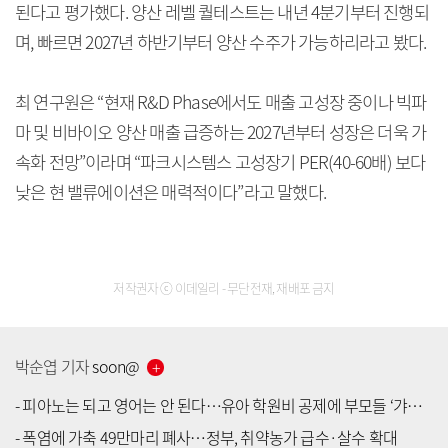
된다고 평가했다. 양산 레벨 퀄테스트는 내년 4분기부터 진행되
며, 빠르면 2027년 하반기부터 양산 수주가 가능하리라고 봤다.
최 연구원은 “현재 R&D Phase에서도 매출 고성장 중이나 빅파
마 및 비바이오 양산 매출 급증하는 2027년부터 성장은 더욱 가
속화 전망”이라며 “파크시스템스 고성장기 PER(40-60배) 보다
낮은 현 밸류에이션은 매력적이다”라고 말했다.
저작권자 ⓒ 이데일리 - 무단전재, 재배포 금지
박순엽
기자
soon
@
-
피아노는 되고 영어는 안 된다…유아 학원비 공제에 부모들 ‘갸우뚱’
-
폭염에 가축 49만마리 폐사…정부, 취약농가 급수·살수 확대