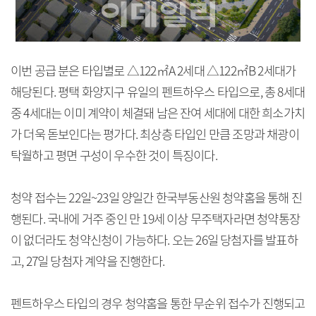
이번 공급 분은 타입별로 △122㎡A 2세대 △122㎡B 2세대가
해당된다. 평택 화양지구 유일의 펜트하우스 타입으로, 총 8세대
중 4세대는 이미 계약이 체결돼 남은 잔여 세대에 대한 희소가치
가 더욱 돋보인다는 평가다. 최상층 타입인 만큼 조망과 채광이
탁월하고 평면 구성이 우수한 것이 특징이다.
청약 접수는 22일~23일 양일간 한국부동산원 청약홈을 통해 진
행된다. 국내에 거주 중인 만 19세 이상 무주택자라면 청약통장
이 없더라도 청약신청이 가능하다. 오는 26일 당첨자를 발표하
고, 27일 당첨자 계약을 진행한다.
펜트하우스 타입의 경우 청약홈을 통한 무순위 접수가 진행되고