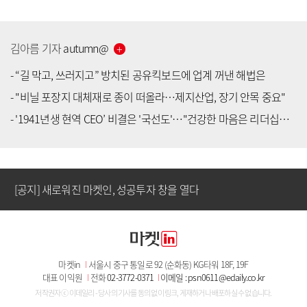
김아름
기자
autumn
@
-
“길 막고, 쓰러지고” 방치된 공유킥보드에 업계 꺼낸 해법은
-
"비닐 포장지 대체재로 종이 떠올라…제지산업, 장기 안목 중요"
-
'1941년생 현역 CEO’ 비결은 '국선도'…"건강한 마음은 리더십의 출발"
[공지] 유료서비스 가입 안내
[공지] 새로워진 마켓인, 성공투자 창을 열다
[공지] 유료서비스 가입 안내
마켓in
I
서울시 중구 통일로 92 (순화동) KG타워 18F, 19F
[공지] 새로워진 마켓인, 성공투자 창을 열다
대표 이익원
I
전화
02-3772-0371
I
이메일 : psn0611@edaily.co.kr
저작권자 ⓒ 이데일리 - 당사의 기사를 동의 없이 링크, 게재하거나 배포하실 수 없습니다.