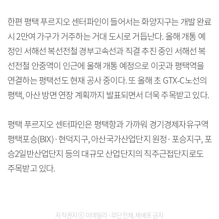
한편 평택 푸르지오 센터파인이 들어서는 화양지구는 개발 완료
시 2만여 가구가 거주하는 거대 도시로 거듭난다. 올해 개통 예
정인 서해선 복선전철 경부고속선과 직결 추진 중인 서해선 복
선전철 안중역이 인근에 올해 개통 예정으로 이곳과 평택역을
연결하는 평택선도 현재 공사 중이다. 또 올해 초 GTX-C노선의
평택, 아산 방면 연장 계획까지 발표되면서 더욱 주목받고 있다.
평택 푸르지오 센터파인은 평택항과 가까워 경기경제자유구역
평택포승(BIX)·현덕지구, 아산국가산업단지 원정·포승지구, 포
승2일반산업단지 등의 대규모 산업단지의 직주근접단지로도
주목받고 있다.
저작권자 ⓒ 이데일리 - 무단전재, 재배포 금지