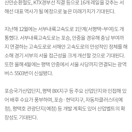
산만순환철도, KTX경부선 직결 등으로 16개 레일을 갖추는 서
해선 대표 역사가 될 예정으로 높은 미래가치가 기대된다.
지난해 12월에는 서부내륙고속도로 1단계(서평택~부여)도 개
통했다. 서부내륙고속도로는 포승, 안중을 경유해 충남 부여까
지 연결하는 고속도로로 서해안 고속도로의 만성적인 정체를 해
소해 경기 서부의 서울 접근성을 크게 개선할 것으로 기대된다.
또한 올해 4월에는 평택 안중에서 서울 사당까지 연결되는 광역
버스 5503번이 신설됐다.
포승국가산업단지, 평택 BIX지구 등 주요 산업단지와 인접해 있
어 배후 수요가 풍부하며, 포승·현덕지구, 자동차클러스터(예
정), 평택호 관광단지(예정) 등 개발 계획도 있어 산업벨트의 확
장성도 기대된다.