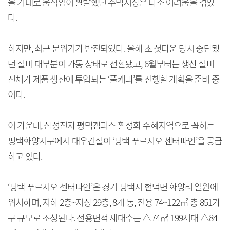
을 기대로 움직임이 활발했던 주택시장은 다소 어려움을 겪었
다.
하지만, 최근 분위기가 반전되었다. 올해 초 셧다운 당시 중단됐
던 설비 대부분이 가동 상태로 전환됐고, 6월부터는 생산 설비
전체가 제품 생산에 투입되는 ‘풀캐파’를 진행할 계획을 준비 중
이다.
이 가운데, 삼성전자 평택캠퍼스 활성화 수혜지역으로 꼽히는
평택화양지구에서 대우건설이 ‘평택 푸르지오 센터파인’을 공급
하고 있다.
‘평택 푸르지오 센터파인’은 경기 평택시 현덕면 화양리 일원에
위치하며, 지하 2층~지상 29층, 8개 동, 전용 74~122㎡ 총 851가
구 규모로 조성된다. 전용면적 세대수는 △74㎡ 199세대 △84