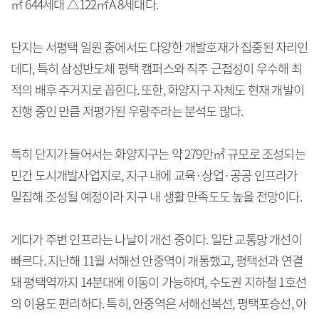
㎡ 644세대 △122㎡A 8세대다.
단지는 서평택 일원 중에서도 다양한 개발호재가 집중된 자리인
데다, 특히 삼성반도체 평택 캠퍼스와 직주 근접성이 우수해 최
적의 배후 주거지로 꼽힌다. 또한, 화양지구 자체도 현재 개발이
진행 중인 만큼 저평가된 우량주라는 분석도 많다.
특히 단지가 들어서는 화양지구는 약 279만㎡ 규모로 조성되는
민간 도시개발사업지로, 지구 내에 교육·상업·공공 인프라가
밀집해 조성될 예정이라 지구 내 생활 만족도도 높을 전망이다.
게다가 주변 인프라는 나날이 개선 중이다. 일단 교통망 개선이
빠르다. 지난해 11월 서해선 안중역이 개통했고, 평택선과 연결
돼 평택역까지 14분대에 이동이 가능하며, 수도권 지하철 1호선
의 이용도 편리하다. 특히, 안중역은 서해선복선, 평택포승선, 아