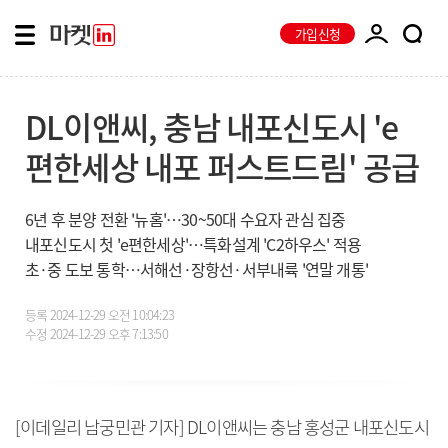
가입신청
DL이앤씨, 충남 내포신도시 'e
편한세상 내포 퍼스트드림' 공급
6년 후 분양 전환 '뉴홈'…30~50대 수요자 관심 집중
내포신도시 첫 'e편한세상'…특화설계 'C2하우스' 적용
초·중 도보 통학…서해선·장항선·서부내륙 '연말 개통'
등록
2024-12-29 오전 10:04:23
수정
2024-12-29 오후 7:13:50
[이데일리 남궁민관 기자] DL이앤씨는 충남 홍성군 내포신도시