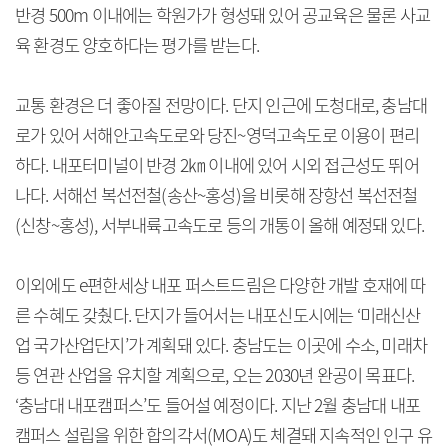
반경 500m 이내에는 학원가가 형성돼 있어 공교육은 물론 사교
육 환경도 양호하다는 평가를 받는다.
교통 환경은 더 좋아질 전망이다. 단지 인근에 도청대로, 충남대
로가 있어 서해안고속도로와 당진~영덕고속도로 이용이 편리
하다. 내포터미널이 반경 2㎞ 이내에 있어 시외 접근성도 뛰어
나다. 서해선 복선전철(송산~홍성)을 비롯해 장항선 복선전철
(신창~홍성), 서부내륙고속도로 등의 개통이 올해 예정돼 있다.
이외에도 e편한세상 내포 퍼스트드림은 다양한 개발 호재에 따
른 수혜도 갖췄다. 단지가 들어서는 내포신도시에는 ‘미래신산
업 국가산업단지’가 계획돼 있다. 충남도는 이곳에 수소, 미래차
등 연관 산업을 유치할 계획으로, 오는 2030년 완공이 목표다.
‘충남대 내포캠퍼스’도 들어설 예정이다. 지난 2월 충남대 내포
캠퍼스 설립을 위한 합의각서(MOA)도 체결돼 지속적인 인구 유