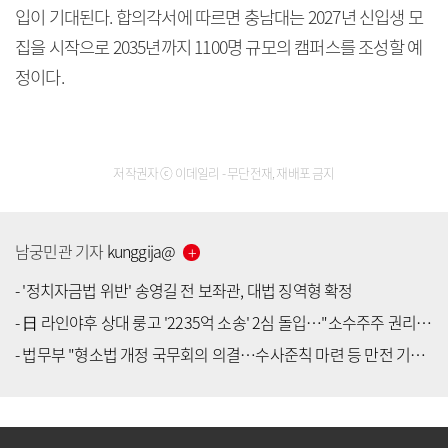
입이 기대된다. 합의각서에 따르면 충남대는 2027년 신입생 모
집을 시작으로 2035년까지 1100명 규모의 캠퍼스를 조성할 예
정이다.
저작권자 ⓒ 이데일리 - 무단전재, 재배포 금지
남궁민관
기자
kunggija
@
-
'정치자금법 위반' 송영길 전 보좌관, 대법 징역형 확정
-
日 라인야후 상대 룽고 '2235억 소송' 2심 돌입…"소수주주 권리침해"
[공지] 유료서비스 가입 안내
-
법무부 "형소법 개정 국무회의 의결…수사준칙 마련 등 만전 기할 것"
[공지] 새로워진 마켓인, 성공투자 창을 열다