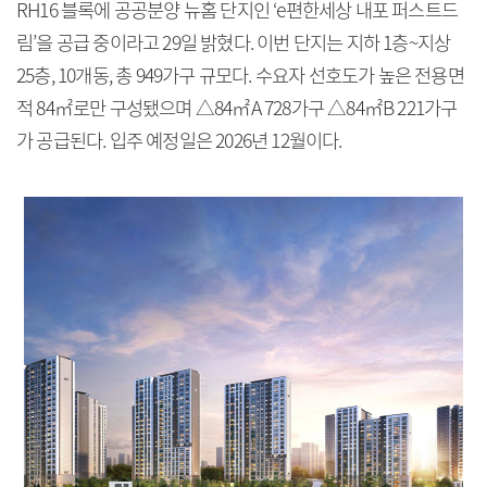
RH16 블록에 공공분양 뉴홈 단지인 ‘e편한세상 내포 퍼스트드
림’을 공급 중이라고 29일 밝혔다. 이번 단지는 지하 1층~지상
25층, 10개동, 총 949가구 규모다. 수요자 선호도가 높은 전용면
적 84㎡로만 구성됐으며 △84㎡A 728가구 △84㎡B 221가구
가 공급된다. 입주 예정일은 2026년 12월이다.