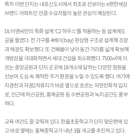
특히 이번 단지는 내포신도시에서 최초로 선보이는 e편한세상
브랜드 아파트인 만큼 수요자들의 높은 관심이 예상된다.
DL이앤씨만의 특화 설계 ‘C2 하우스’를 적용하는 등 설계에도
공을 들였다. 전 가구를 4베이(bay) 판상형 구조로 설계해 조망
과 채광도 확보했다. 또 건폐율이 낮아 동간 거리를 넓게 확보해
개방감을 극대화하면서 세대 간섭을 최소화했다. 7500㎡에 이
르는 중앙공원과 단지 곳곳에 18개소에 달하는 다양한 정원을
선보여 도심 속 쾌적한 주거 환경을 누릴 수 있도록 했다. 여기에
자경천과 자경2저류지가 바로 옆으로 흐르는 자연친화적 입지
로, 인근에 하산공원, 홍예공원 등 수변공원과 녹지공간도 풍부
하다.
교육 여건도 잘 갖춰져 있다. 한울초등학교가 단지 맞은편에 있
고 바로 옆에는 홍북중학교가 내년 3월 개교를 추진하고 있다.