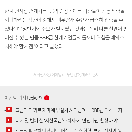
한 채권시장 관계자는 “금리 인상기에는 기관들이 신용 위험을
회피하려는 성향이 강해져 비우량채 수요가 급격히 위축될 수
있다”며 “상반기에 수요가 받쳐줬던 것과는 전혀 다른 환경이 펼
쳐질 수 있는 만큼 BBB급 한계기업들의 롤오버 위험을 예의주
시해야 할 시점”이라고 말했다.
저작권자 ⓒ 이데일리 - 무단전재, 재배포 금지
이건엄
기자
leeku
@
-
고금리 미끼로 개미에 부실채권 떠넘겨… BBB급 이하 투자 허들 높여야
-
터치 몇 번에 산 ‘시한폭탄’…회사채=안전자산 환상 깨야
[공지] 유료서비스 가입 안내
-
배터리 파우치 띄웠지만 ‘머쓱’…율촌화학, 본업·신사업 동반 추락