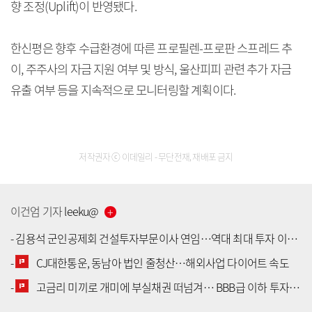
향 조정(Uplift)이 반영됐다.
한신평은 향후 수급환경에 따른 프로필렌-프로판 스프레드 추
이, 주주사의 자금 지원 여부 및 방식, 울산피피 관련 추가 자금
유출 여부 등을 지속적으로 모니터링할 계획이다.
저작권자 ⓒ 이데일리 - 무단전재, 재배포 금지
이건엄
기자
leeku
@
-
김용석 군인공제회 건설투자부문이사 연임…역대 최대 투자 이익 달성
-
CJ대한통운, 동남아 법인 줄청산…해외사업 다이어트 속도
[공지] 유료서비스 가입 안내
-
고금리 미끼로 개미에 부실채권 떠넘겨… BBB급 이하 투자 허들 높여야