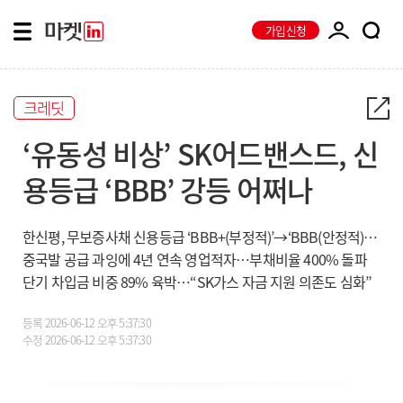
가입신청
크레딧
‘유동성 비상’ SK어드밴스드, 신
용등급 ‘BBB’ 강등 어쩌나
한신평, 무보증사채 신용등급 ‘BBB+(부정적)’→‘BBB(안정적)’ 하향
중국발 공급 과잉에 4년 연속 영업적자…부채비율 400% 돌파
단기 차입금 비중 89% 육박…“SK가스 자금 지원 의존도 심화”
등록
2026-06-12 오후 5:37:30
수정
2026-06-12 오후 5:37:30