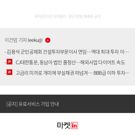
저작권자 ⓒ 이데일리 - 무단전재, 재배포 금지
이건엄
기자
leeku
@
-
김용석 군인공제회 건설투자부문이사 연임…역대 최대 투자 이익 달성
-
CJ대한통운, 동남아 법인 줄청산…해외사업 다이어트 속도
[공지] 유료서비스 가입 안내
-
고금리 미끼로 개미에 부실채권 떠넘겨… BBB급 이하 투자 허들 높여야
[공지] 새로워진 마켓인, 성공투자 창을 열다
[공지] 유료서비스 가입 안내
[공지] 새로워진 마켓인, 성공투자 창을 열다