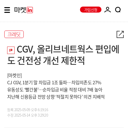
가입신청
크레딧
CGV, 올리브네트웍스 편입에
도 건전성 개선 제한적
[마켓인]
CJ CGV, 1분기 말 차입금 1조 돌파…차입의존도 27%
유동성도 ‘빨간불’…순차입금 비율 적정 대비 7배 높아
지난해 신용등급 전망 상향 ‘적절치 못하다’ 의견 지배적
등록
2025-05-09 오후 6:19:16
수정
2025-05-14 오후 3:29:20