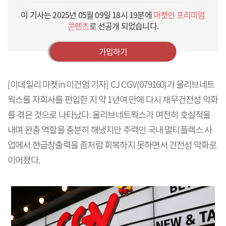
이 기사는
2025년 05월 09일 18시 19분
에
마켓인 프리미엄
콘텐츠
로 선공개 되었습니다.
가입하기
[이데일리 마켓in 이건엄 기자] CJ CGV(079160)가 올리브네트
웍스를 자회사를 편입한 지 약 1년여 만에 다시 재무건전성 악화
를 겪은 것으로 나타났다. 올리브네트웍스가 여전히 호실적을
내며 완충 역할을 충분히 해냈지만 주력인 국내 멀티플렉스 사
업에서 현금창출력을 좀처럼 회복하지 못하면서 건전성 악화로
이어졌다.