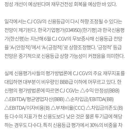
정성 개선이 예상된다며 재무건전성 회복을 예상한 바 있다.
일각에서는 CJ CGV의 신용등급이 다시 하향 조정될 수 있다는
전망이 제기된다. 한국기업평가(034950)(한기평)과 한국신용평
가(한신평)는 지난해 6월 CJ CGV의 무보증사채 신용등급 전망
을 ‘A-(안정적)’에서 ‘A-(긍정적)’로 상향조정했다. ‘긍정적’ 등급
전망은 중기적으로 신용등급 상향 가능성이 커졌음을 의미한다.
실제 신용평가사들의 평가방법론에 CJ CGV의 주요 재무지표를
대입하면 대부분이 비우량인 BBB급 이하에 머무르고 있다. 한
신평의 평가방법론에 따르면 CJ CGV는 △수익 안정성(BBB)
△EBITDA/평균영업자산(BBB) △순차입금/EBITDA(BB)
△EBITDA/이자비용(B) △부채비율(CCC) △차입금의존도(B)
등 다수의 지표가 현 신용도보다 낮은 것은 물론 투기급에 해당
하는 경우도 다수다. 특히 신용등급 평가에서 30%의 비중을 차