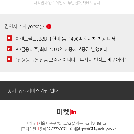
저작권자 ⓒ 이데일리 - 무단전재, 재배포 금지
김연서
기자
yonso
@
-
이랜드월드, BBB급 한파 뚫고 400억 회사채 발행 나서
-
KB금융지주, 최대 4000억 신종자본증권 발행한다
[공지] 유료서비스 가입 안내
-
“신용등급은 원금 보증서 아니다…투자자 인식도 바뀌어야“
[공지] 새로워진 마켓인, 성공투자 창을 열다
[공지] 유료서비스 가입 안내
[공지] 새로워진 마켓인, 성공투자 창을 열다
마켓in
I
서울시 중구 통일로 92 (순화동) KG타워 18F, 19F
[공지] 유료서비스 가입 안내
대표 이익원
I
전화
02-3772-0371
I
이메일 : psn0611@edaily.co.kr