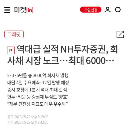
가입신청
크레딧
역대급 실적 NH투자증권, 회
사채 시장 노크…최대 6000억
조달
2·3·5년물 총 3000억 회사채 발행
내달 4일 수요예측·12일 발행 예정
증시 호황에 1분기 역대 최대 실적
한투·키움 등 증권채 투심도 ‘양호’
“재무 건전성 지표도 매우 우수해”
등록
2026-05-28 오후 5:19:08
수정
2026-05-28 오후 8:42:05