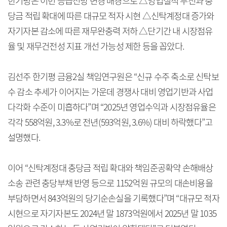
한기평은 이번 등급전망 변경 배경으로 △영업실적 부진과 충
당금 적립 확대에 따른 대규모 적자 시현 △신탁계정대 증가와
자기자본 감소에 따른 재무완충력 저하 △단기간 내 시장점유
율 및 재무건전성 지표 개선 가능성 제한 등을 꼽았다.
김선주 한기평 금융2실 책임연구원은 “신규 수주 축소로 신탁보
수 감소 추세가 이어지는 가운데 경쟁사 대비 영업기반과 사업
다각화 수준이 미흡하다”며 “2025년 영업수익과 시장점유율은
각각 558억원, 3.3%로 전년(593억원, 3.6%) 대비 하락했다”고
설명했다.
이어 “신탁계정대 충당금 적립 확대와 책임준공확약 손해배상
소송 관련 충당부채 반영 등으로 1152억원 규모의 대손비용을
부담하면서 843억원의 당기순손실을 기록했다”며 “대규모 적자
시현으로 자기자본도 2024년 말 1873억원에서 2025년 말 1035