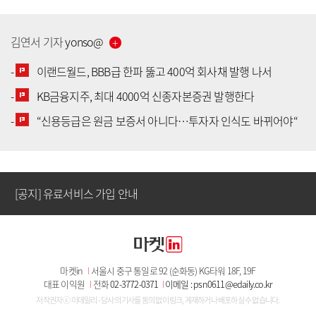
김연서
기자
yonso
@
-
이랜드월드, BBB급 한파 뚫고 400억 회사채 발행 나서
-
KB금융지주, 최대 4000억 신종자본증권 발행한다
[공지] 유료서비스 가입 안내
-
“신용등급은 원금 보증서 아니다…투자자 인식도 바뀌어야“
[공지] 새로워진 마켓인, 성공투자 창을 열다
[공지] 유료서비스 가입 안내
[공지] 새로워진 마켓인, 성공투자 창을 열다
마켓in
I
서울시 중구 통일로 92 (순화동) KG타워 18F, 19F
[공지] 유료서비스 가입 안내
대표 이익원
I
전화
02-3772-0371
I
이메일 : psn0611@edaily.co.kr
저작권자 ⓒ 이데일리 - 당사의 기사를 동의 없이 링크, 게재하거나 배포하실 수 없습니다.