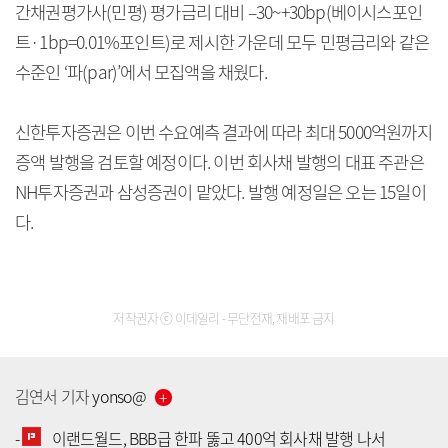
간채권평가사(민평) 평가금리 대비 –30~+30bp(베이시스포인
트·1bp=0.01%포인트)로 제시한 가운데 모두 민평금리와 같은
수준인 ‘파(par)’에서 모집액을 채웠다.
신한투자증권은 이번 수요예측 결과에 따라 최대 5000억원까지
증액 발행을 검토할 예정이다. 이번 회사채 발행의 대표 주관은
NH투자증권과 삼성증권이 맡았다. 발행 예정일은 오는 15일이
다.
저작권자 ⓒ 이데일리 - 무단전재, 재배포 금지
김연서
기자
yonso
@
-
이랜드월드, BBB급 한파 뚫고 400억 회사채 발행 나서