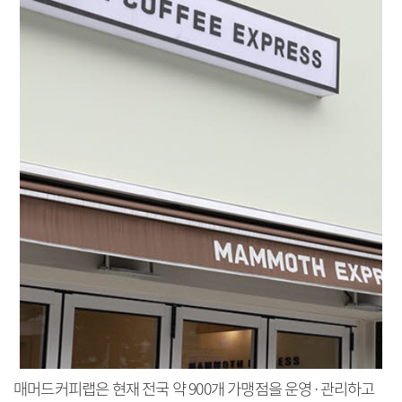
매머드커피랩은 현재 전국 약 900개 가맹점을 운영·관리하고