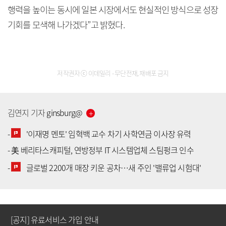
행력을 높이는 동시에 일본 시장에서도 현실적인 방식으로 성장
기회를 모색해 나가겠다”고 밝혔다.
저작권자 ⓒ 이데일리 - 무단전재, 재배포 금지
김연지
기자
ginsburg
@
-
'이재명 멘토' 임혁백 교수 차기 사학연금 이사장 유력
-
美 베리타스캐피털, 연방정부 IT 시스템업체 스팀펑크 인수
[공지] 유료서비스 가입 안내
-
글로벌 2200개 매장 키운 공차…새 주인 '밸류업 시험대'
[공지] 새로워진 마켓인, 성공투자 창을 열다
[공지] 유료서비스 가입 안내