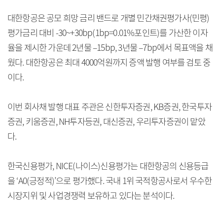
대한항공은 공모 희망 금리 밴드로 개별 민간채권평가사(민평)
평가금리 대비 -30~+30bp(1bp=0.01%포인트)를 가산한 이자
율을 제시한 가운데 2년물 –15bp, 3년물 –7bp에서 목표액을 채
웠다. 대한항공은 최대 4000억원까지 증액 발행 여부를 검토 중
이다.
이번 회사채 발행 대표 주관은 신한투자증권, KB증권, 한국투자
증권, 키움증권, NH투자등권, 대신증권, 우리투자증권이 맡았
다.
한국신용평가, NICE(나이스)신용평가는 대한항공의 신용등급
을 ‘A0(긍정적)’으로 평가했다. 국내 1위 국적항공사로서 우수한
시장지위 및 사업경쟁력 보유하고 있다는 분석이다.