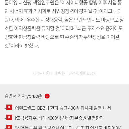
문아영 나신평 책임연구원은 “아시아나항공 합병 이후 사업 통
합 시너지 효과 가시화로 사업경쟁력이 강화될 것”이라고 내다
봤다. 이어 “우수한 시장대응력, 높은 브랜드인지도 바탕으로 양
호한 이익창출력을 유지할 것”이라며 “최근 투자소요 증가에도
양호한 현금창출력 바탕으로 현 수준의 재무안정성을 이어갈
것”이라고 밝혔다.
저작권자 ⓒ 이데일리 - 무단전재, 재배포 금지
김연서
기자
yonso
@
-
이랜드월드, BBB급 한파 뚫고 400억 회사채 발행 나서
-
KB금융지주, 최대 4000억 신종자본증권 발행한다
[공지] 유료서비스 가입 안내
-
“신용등급은 원금 보증서 아니다…투자자 인식도 바뀌어야“