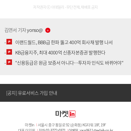
저작권자 ⓒ 이데일리 - 무단전재, 재배포 금지
김연서
기자
yonso
@
-
이랜드월드, BBB급 한파 뚫고 400억 회사채 발행 나서
-
KB금융지주, 최대 4000억 신종자본증권 발행한다
[공지] 유료서비스 가입 안내
-
“신용등급은 원금 보증서 아니다…투자자 인식도 바뀌어야“
[공지] 새로워진 마켓인, 성공투자 창을 열다
[공지] 유료서비스 가입 안내
[공지] 새로워진 마켓인, 성공투자 창을 열다
마켓in
I
서울시 중구 통일로 92 (순화동) KG타워 18F, 19F
[공지] 유료서비스 가입 안내
대표 이익원
I
전화
02-3772-0371
I
이메일 : psn0611@edaily.co.kr