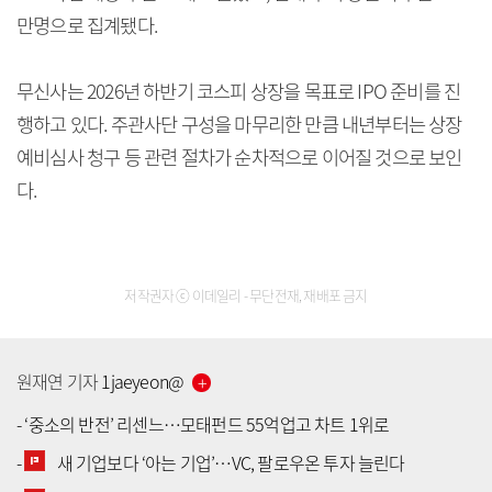
만명으로 집계됐다.
무신사는 2026년 하반기 코스피 상장을 목표로 IPO 준비를 진
행하고 있다. 주관사단 구성을 마무리한 만큼 내년부터는 상장
예비심사 청구 등 관련 절차가 순차적으로 이어질 것으로 보인
다.
저작권자 ⓒ 이데일리 - 무단전재, 재배포 금지
원재연
기자
1jaeyeon
@
-
‘중소의 반전’ 리센느…모태펀드 55억업고 차트 1위로
-
새 기업보다 ‘아는 기업’…VC, 팔로우온 투자 늘린다
[공지] 유료서비스 가입 안내