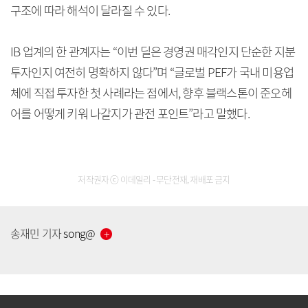
구조에 따라 해석이 달라질 수 있다.
IB 업계의 한 관계자는 “이번 딜은 경영권 매각인지 단순한 지분
투자인지 여전히 명확하지 않다”며 “글로벌 PEF가 국내 미용업
체에 직접 투자한 첫 사례라는 점에서, 향후 블랙스톤이 준오헤
어를 어떻게 키워 나갈지가 관전 포인트”라고 말했다.
저작권자 ⓒ 이데일리 - 무단전재, 재배포 금지
[공지] 유료서비스 가입 안내
송재민
기자
song
@
[공지] 새로워진 마켓인, 성공투자 창을 열다