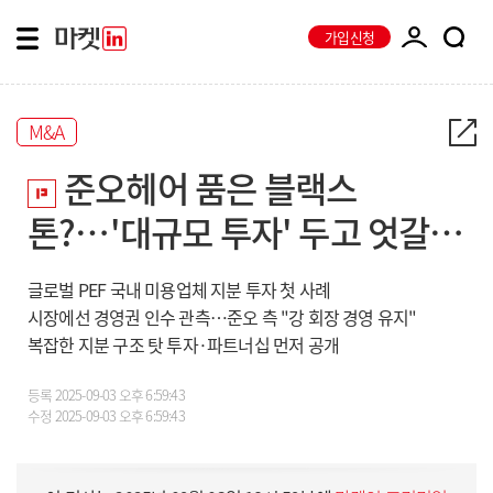
가입신청
M&A
준오헤어 품은 블랙스
톤?…'대규모 투자' 두고 엇갈린
해석
글로벌 PEF 국내 미용업체 지분 투자 첫 사례
시장에선 경영권 인수 관측…준오 측 "강 회장 경영 유지"
복잡한 지분 구조 탓 투자·파트너십 먼저 공개
등록
2025-09-03 오후 6:59:43
수정
2025-09-03 오후 6:59:43