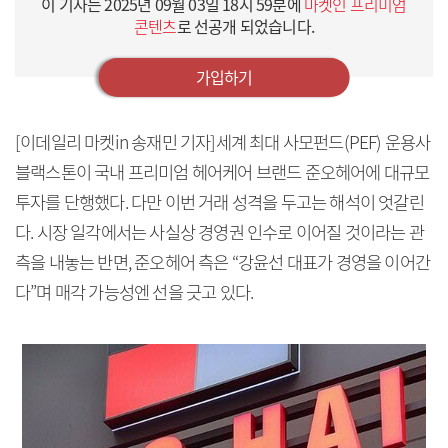
이 기사는
2025년 09월 03일 18시 59분
에
마켓인 프리미엄
콘텐츠
로 선공개 되었습니다.
가입하기
[이데일리 마켓in 송재민 기자]세계 최대 사모펀드(PEF) 운용사
블랙스톤이 국내 프리미엄 헤어케어 브랜드 준오헤어에 대규모
투자를 단행했다. 다만 이번 거래 성격을 두고는 해석이 엇갈린
다. 시장 일각에서는 사실상 경영권 인수로 이어질 것이라는 관
측을 내놓는 반면, 준오헤어 측은 “강윤선 대표가 경영을 이어간
다”며 매각 가능성엔 선을 긋고 있다.