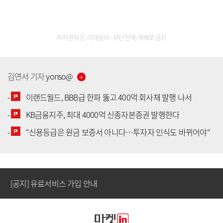
저작권자 ⓒ 이데일리 - 무단전재, 재배포 금지
김연서
기자
yonso
@
-
이랜드월드, BBB급 한파 뚫고 400억 회사채 발행 나서
-
KB금융지주, 최대 4000억 신종자본증권 발행한다
[공지] 유료서비스 가입 안내
-
“신용등급은 원금 보증서 아니다…투자자 인식도 바뀌어야“
[공지] 새로워진 마켓인, 성공투자 창을 열다
[공지] 유료서비스 가입 안내
[공지] 새로워진 마켓인, 성공투자 창을 열다