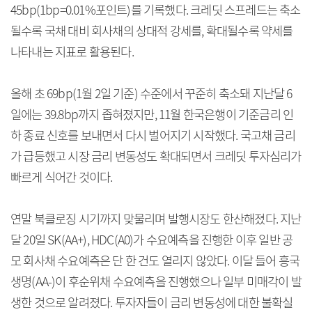
45bp(1bp=0.01%포인트)를 기록했다. 크레딧 스프레드는 축소
될수록 국채 대비 회사채의 상대적 강세를, 확대될수록 약세를
나타내는 지표로 활용된다.
올해 초 69bp(1월 2일 기준) 수준에서 꾸준히 축소돼 지난달 6
일에는 39.8bp까지 좁혀졌지만, 11월 한국은행이 기준금리 인
하 종료 신호를 보내면서 다시 벌어지기 시작했다. 국고채 금리
가 급등했고 시장 금리 변동성도 확대되면서 크레딧 투자심리가
빠르게 식어간 것이다.
연말 북클로징 시기까지 맞물리며 발행시장도 한산해졌다. 지난
달 20일 SK(AA+), HDC(A0)가 수요예측을 진행한 이후 일반 공
모 회사채 수요예측은 단 한 건도 열리지 않았다. 이달 들어 흥국
생명(AA-)이 후순위채 수요예측을 진행했으나 일부 미매각이 발
생한 것으로 알려졌다. 투자자들이 금리 변동성에 대한 불확실