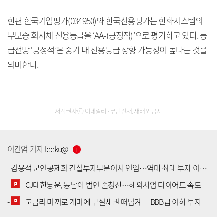
한편 한국기업평가(034950)와 한국신용평가는 한화시스템의
무보증 회사채 신용등급을 ‘AA-(긍정적)’으로 평가하고 있다. 등
급전망 ‘긍정적’은 중기 내 신용등급 상향 가능성이 높다는 것을
의미한다.
저작권자 ⓒ 이데일리 - 무단전재, 재배포 금지
이건엄
기자
leeku
@
-
김용석 군인공제회 건설투자부문이사 연임…역대 최대 투자 이익 달성
-
CJ대한통운, 동남아 법인 줄청산…해외사업 다이어트 속도
[공지] 유료서비스 가입 안내
-
고금리 미끼로 개미에 부실채권 떠넘겨… BBB급 이하 투자 허들 높여야