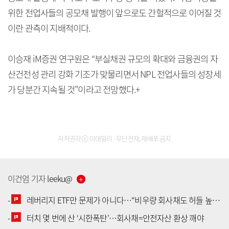
위한 전업사들의 공모채 발행이 앞으로도 간헐적으로 이어질 것
이란 관측이 지배적이다.
이승재 iM증권 연구원은 “부실채권 규모의 확대와 금융권의 자
산건전성 관리 강화 기조가 맞물리면서 NPL 전업사들의 성장세
가 당분간 지속될 것”이라고 전망했다.+
저작권자 ⓒ 이데일리 - 무단전재, 재배포 금지
이건엄
기자
leeku
@
-
레버리지 ETF만 문제가 아니다…“비우량 회사채도 허들 높여야”
-
터치 몇 번에 산 ‘시한폭탄’…회사채=안전자산 환상 깨야
[공지] 유료서비스 가입 안내