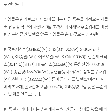
로 전망된다.
기업들은 반기보고서 제출이 끝나는 이달 중순을 기점으로 서둘
러 유동성 확보에 나섰다. 9월 초까지 회사채와 후순위채를 비롯
한 자본성증권 발행을 앞둔 기업들은 총 15곳으로 집계됐다.
한국토지신탁(034830)(A-), SBS(034120)(AA), SK(034730)
(AA+), KB증권(AA+), 에쓰오일(AA·S-Oil(010950)), 한솔테크닉
스(004710)(BBB+), HL홀딩스(060980)(A), 동원산업(006040)
(AA-), 종근당(185750)(AA-), 농협금융지주(AA-), 삼척블루파워
(A+), 신한지주(055550)(AA-) 등이 공모채를 발행할 예정이며,
메리츠화재, 한화손해보험(000370), KDB생명보험 등은 후순위
채 발행을 앞두고 있다.
한 증권사 커버리지본부 관계자는 “채권 금리 추이를 봤을 때 하