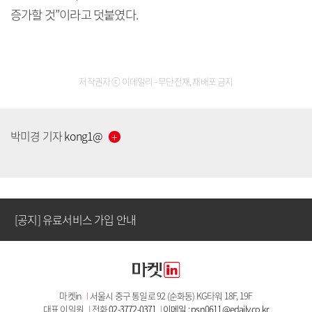
증가할 것”이라고 덧붙였다.
저작권자 ⓒ 이데일리 - 무단전재, 재배포 금지
[공지] 유료서비스 가입 안내
박미경
기자
kong1
@
[공지] 새로워진 마켓인, 성공투자 창을 열다
[공지] 유료서비스 가입 안내
[공지] 새로워진 마켓인, 성공투자 창을 열다
마켓in
I
서울시 중구 통일로 92 (순화동) KG타워 18F, 19F
[공지] 유료서비스 가입 안내
대표 이익원
I
전화
02-3772-0371
I
이메일 : psn0611@edaily.co.kr