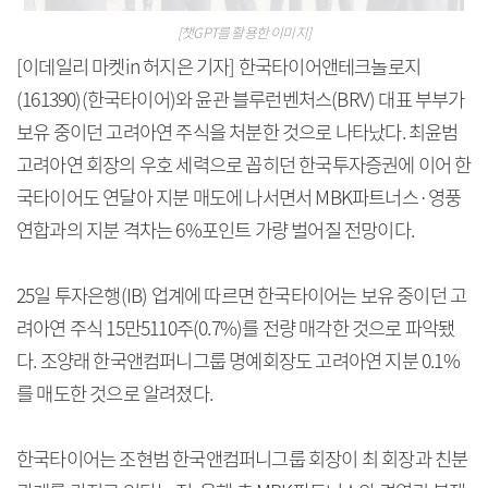
[챗GPT를 활용한 이미지]
[이데일리 마켓in 허지은 기자] 한국타이어앤테크놀로지
(161390)(한국타이어)와 윤관 블루런벤처스(BRV) 대표 부부가
보유 중이던 고려아연 주식을 처분한 것으로 나타났다. 최윤범
고려아연 회장의 우호 세력으로 꼽히던 한국투자증권에 이어 한
국타이어도 연달아 지분 매도에 나서면서 MBK파트너스·영풍
연합과의 지분 격차는 6%포인트 가량 벌어질 전망이다.
25일 투자은행(IB) 업계에 따르면 한국타이어는 보유 중이던 고
려아연 주식 15만5110주(0.7%)를 전량 매각한 것으로 파악됐
다. 조양래 한국앤컴퍼니그룹 명예회장도 고려아연 지분 0.1%
를 매도한 것으로 알려졌다.
한국타이어는 조현범 한국앤컴퍼니그룹 회장이 최 회장과 친분