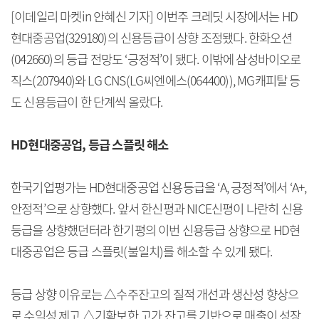
[이데일리 마켓in 안혜신 기자] 이번주 크레딧 시장에서는 HD
현대중공업(329180)의 신용등급이 상향 조정됐다. 한화오션
(042660)의 등급 전망도 ‘긍정적’이 됐다. 이밖에 삼성바이오로
직스(207940)와 LG CNS(LG씨엔에스(064400)), MG캐피탈 등
도 신용등급이 한 단계씩 올랐다.
HD현대중공업, 등급 스플릿 해소
한국기업평가는 HD현대중공업 신용등급을 ‘A, 긍정적’에서 ‘A+,
안정적’으로 상향했다. 앞서 한신평과 NICE신평이 나란히 신용
등급을 상향했던터라 한기평의 이번 신용등급 상향으로 HD현
대중공업은 등급 스플릿(불일치)를 해소할 수 있게 됐다.
등급 상향 이유로는 △수주잔고의 질적 개선과 생산성 향상으
로 수익성 제고 △기확보한 고가 잔고를 기반으로 매출이 성장