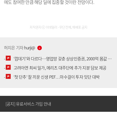
에도 참여한 만큼 해당 딜에 집중할 것이란 전망이다.
저작권자 ⓒ 이데일리 - 무단전재, 재배포 금지
허지은
기자
hurji
@
-
‘껍데기’와 다르다…영업망 갖춘 상상인증권, 2000억 몸값 배경은
-
고려아연 최씨 일가, 메리츠 대주단에 추가 지분 담보 제공
[공지] 유료서비스 가입 안내
-
'첫 단추' 잘 끼운 신생 PEF…마수걸이 투자 잇단 대박
[공지] 새로워진 마켓인, 성공투자 창을 열다
[공지] 유료서비스 가입 안내