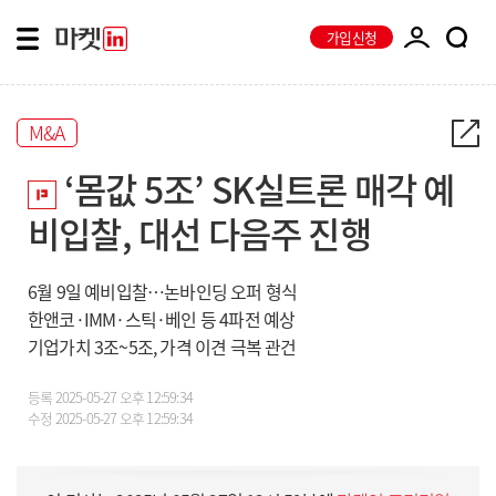
가입신청
M&A
‘몸값 5조’ SK실트론 매각 예
비입찰, 대선 다음주 진행
6월 9일 예비입찰…논바인딩 오퍼 형식
한앤코·IMM·스틱·베인 등 4파전 예상
기업가치 3조~5조, 가격 이견 극복 관건
등록
2025-05-27 오후 12:59:34
수정
2025-05-27 오후 12:59:34