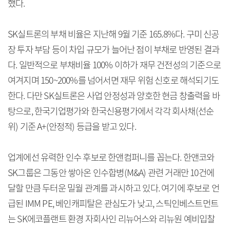
했다.
SK실트론의 부채 비율은 지난해 9월 기준 165.8%다. 구미 신공
장 투자 부담 등이 차입 규모가 늘어난 점이 부채로 반영된 결과
다. 일반적으로 부채비율 100% 이하가 재무 건전성의 기준으로
여겨지며 150~200%를 넘어서면 재무 위험 신호로 해석되기도
한다. 다만 SK실트론은 사업 안정성과 양호한 현금 창출력을 바
탕으로, 한국기업평가와 한국신용평가에서 각각 회사채(선순
위) 기준 A+(안정적) 등급을 받고 있다.
업계에선 유력한 인수 후보로 한앤컴퍼니를 꼽는다. 한앤코와
SK그룹은 그동안 쌓아온 인수합병(M&A) 관련 거래만 10건에
달할 만큼 두터운 밀월 관계를 과시하고 있다. 여기에 후보로 언
급된 IMM PE, 베인캐피탈은 관심도가 낮고, 스틱인베스트먼트
는 SK에코플랜트 환경 자회사인 리뉴어스와 리뉴원 예비입찰