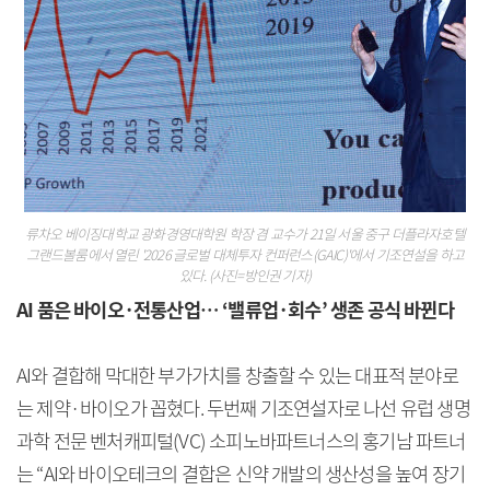
류차오 베이징대학교 광화경영대학원 학장 겸 교수가 21일 서울 중구 더플라자호텔
그랜드볼룸에서 열린 '2026 글로벌 대체투자 컨퍼런스(GAIC)'에서 기조연설을 하고
있다. (사진=방인권 기자)
AI 품은 바이오·전통산업… ‘밸류업·회수’ 생존 공식 바뀐다
AI와 결합해 막대한 부가가치를 창출할 수 있는 대표적 분야로
는 제약·바이오가 꼽혔다. 두번째 기조연설자로 나선 유럽 생명
과학 전문 벤처캐피털(VC) 소피노바파트너스의 홍기남 파트너
는 “AI와 바이오테크의 결합은 신약 개발의 생산성을 높여 장기