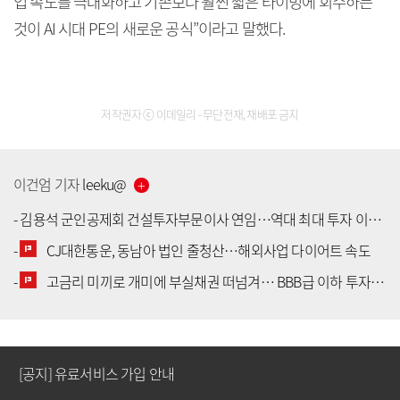
업 속도를 극대화하고 기존보다 훨씬 짧은 타이밍에 회수하는
것이 AI 시대 PE의 새로운 공식”이라고 말했다.
저작권자 ⓒ 이데일리 - 무단전재, 재배포 금지
이건엄
기자
leeku
@
-
김용석 군인공제회 건설투자부문이사 연임…역대 최대 투자 이익 달성
-
CJ대한통운, 동남아 법인 줄청산…해외사업 다이어트 속도
[공지] 유료서비스 가입 안내
-
고금리 미끼로 개미에 부실채권 떠넘겨… BBB급 이하 투자 허들 높여야
[공지] 새로워진 마켓인, 성공투자 창을 열다
[공지] 유료서비스 가입 안내