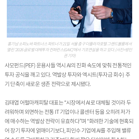
홍기남 소피노바 파트너스 파트너가 21일 서울 중구 더플라자호텔 그랜드볼룸에서
열린 '2026 글로벌 대체투자 컨퍼런스(GAIC)'에서 기조연설을 하고 있다. (사진=방인
권 기자)
사모펀드(PEF) 운용사들 역시 AI의 진화 속도에 맞춰 전통적인
투자 공식을 깨고 있다. 역발상 투자와 엑시트(투자금 회수) 주
기 단축이 새로운 생존 전략으로 제시됐다.
김태엽 어펄마캐피탈 대표는 “시장에서 AI로 대체될 것이라 두
려워하며 외면하는 전통 IT 기업이나 콜센터 등을 오히려 저가
에 매수하는 역발상 전략이 유효하다”며 “화려한 기술에 현혹되
어 장기 투자에 얽매이기보다, 피인수 기업에 AI를 주입해 밸류