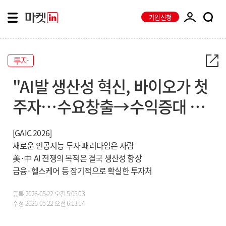
가입신청
투자
"AI발 생산성 혁신, 바이오가 첫
주자…수요창출→수익증대 구
조 찾아야”
[GAIC 2026]
새로운 인공지능 투자 패러다임은 사람
美·中 AI 전쟁의 목적은 결국 생산성 향상
금융·헬스케어 등 장기적으로 확실한 투자처
등록
2026-05-22 오전 5:05:03
수정
2026-05-22 오전 6:13:14