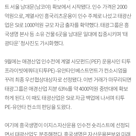
트 서울 남대문(남코야) 확보에서 시작됐다. 인수 가격은 2000
억원으로, 계열사인 흥국리츠운용이 인수 주체로 나섰고 태광산
업은 SI로 1000억원 규모 자금 출자를 확약했다. 태광그룹은 흥
국생명 본사 등 소유 건물 6곳을 남대문 일대에 집중시키며 ‘태
광타운’ 청사진도 가시화했다.
9월에는 애경산업 인수전에 계열 사모펀드(PEF) 운용사인 티투
프라이빗에쿼티(티투PE)-유안타인베스트먼트가 컨소시엄을
꾸려 최종 우선협상대상자로 선정됐다. 이번 거래가 마무리되면
태광그룹은 애경산업 지분 63%를 약 4000억원 중반대에 확보
하게 된다. 이 때도 태광산업은 SI로 자금 백업에 나서며 티투
PE-유안타 컨소의 펀딩을 도왔다.
여기에 흥국생명이 이지스자산운용 인수전 숏리스트에 선정되
면서 태광산업도 분주해졌다. 흥국생명은 자산운용본부와 미래