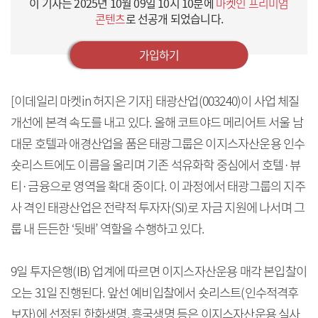
이 기사는
2025년 10월 09일 10시 10분
에
마켓인 프리미엄
콘텐츠
로 선공개 되었습니다.
가입하기
[이데일리 마켓in 허지은 기자] 태광산업(003240)이 사업 체질
개선에 본격 속도를 내고 있다. 올해 코트야드 메리어트 서울 남
대문 호텔과 애경산업을 품은 태광그룹은 이지스자산운용 인수
숏리스트에도 이름을 올리며 기존 석유화학 중심에서 호텔·뷰
티·금융으로 영역을 확대 중이다. 이 과정에서 태광그룹의 지주
사 격인 태광산업은 전략적 투자자(SI)로 자금 지원에 나서며 그
룹 내 든든한 ‘뒷배’ 역할을 수행하고 있다.
9일 투자은행(IB) 업계에 따르면 이지스자산운용 매각 본입찰이
오는 31일 진행된다. 앞선 예비입찰에서 숏리스트(인수적격후
보자)에 선정된 한화생명, 흥국생명 등은 이지스자산운용 실사