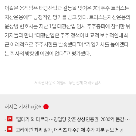
이같은 움직임은 태광산업과 갈등을 빚어온 2대 주주 트러스톤
자산운용에도 긍정적인 평가를 받고 있다. 트러스톤자산운용의
윤상녕 변호사는 지난 1일 태광산업 임시 주주총회에 참석한 뒤
기자들과 만나 “태광산업은 주주 정책이 비교적 보수적인데 최
근 이례적으로 주주서한을 발송했다”며 “기업가치를 높이겠다
는 회사의 방향엔 이견이 없다”고 평가했다.
저작권자 ⓒ 이데일리 - 무단전재, 재배포 금지
허지은
기자
hurji
@
-
‘껍데기’와 다르다…영업망 갖춘 상상인증권, 2000억 몸값 배경은
-
고려아연 최씨 일가, 메리츠 대주단에 추가 지분 담보 제공
[공지] 유료서비스 가입 안내