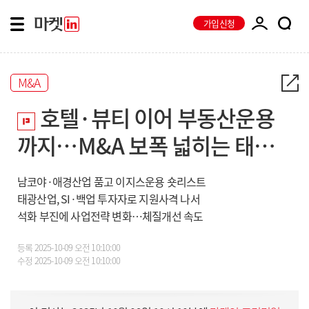
가입신청
M&A
호텔·뷰티 이어 부동산운용
까지…M&A 보폭 넓히는 태광
산업
남코야·애경산업 품고 이지스운용 숏리스트
태광산업, SI·백업 투자자로 지원사격 나서
석화 부진에 사업전략 변화…체질개선 속도
등록
2025-10-09 오전 10:10:00
수정
2025-10-09 오전 10:10:00