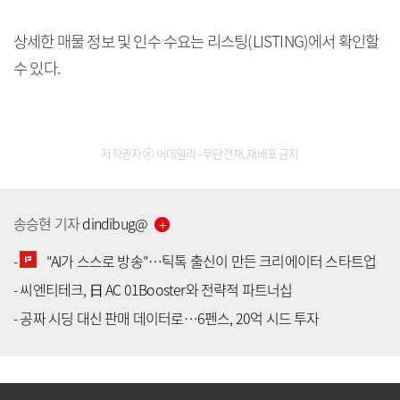
상세한 매물 정보 및 인수 수요는 리스팅(LISTING)에서 확인할
수 있다.
저작권자 ⓒ 이데일리 - 무단전재, 재배포 금지
송승현
기자
dindibug
@
-
"AI가 스스로 방송"…틱톡 출신이 만든 크리에이터 스타트업
-
씨엔티테크, 日 AC 01Booster와 전략적 파트너십
[공지] 유료서비스 가입 안내
-
공짜 시딩 대신 판매 데이터로…6펜스, 20억 시드 투자
[공지] 새로워진 마켓인, 성공투자 창을 열다