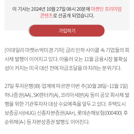
이 기사는
2024년 10월 27일 08시 20분
에
마켓인 프리미엄
콘텐츠
로 선공개 되었습니다.
가입하기
[이데일리 마켓in 박미경 기자] 금리 인하 사이클 속 기업들의 회
사채 발행이 이어지고 있다. 아울러 오는 11월 금융시장 불확실
성이 커지는 미국 대선 전에 자금조달을 마치려는 분위기다.
27일 투자은행(IB) 업계에 따르면 이번 주(10월 28일~11월 1일)
하나증권(AA), SK렌터카(A), 코리아세븐(A) 등이 공모 회사채 발
행을 위한 기관투자자 대상 수요예측을 앞두고 있다. 주택도시
보증공사(HUG) 신종자본증권(AA+), 롯데손해보험(000400) 후
순위채(A-) 등 자본성증권 발행도 이어진다.