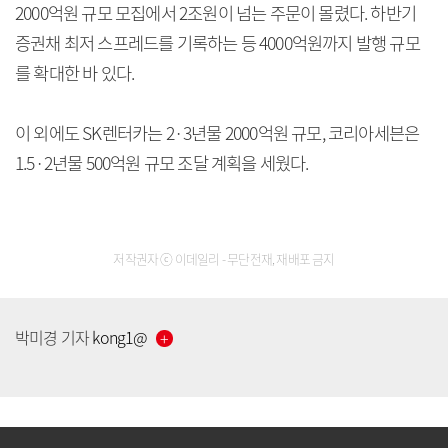
2000억원 규모 모집에서 2조원이 넘는 주문이 몰렸다. 하반기
증권채 최저 스프레드를 기록하는 등 4000억원까지 발행 규모
를 확대한 바 있다.
이 외에도 SK렌터카는 2·3년물 2000억원 규모, 코리아세븐은
1.5·2년물 500억원 규모 조달 계획을 세웠다.
저작권자 ⓒ 이데일리 - 무단전재, 재배포 금지
[공지] 유료서비스 가입 안내
박미경
기자
kong1
@
[공지] 새로워진 마켓인, 성공투자 창을 열다