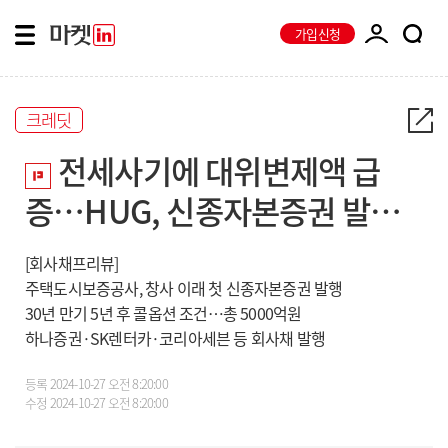
가입신청
크레딧
전세사기에 대위변제액 급
증…HUG, 신종자본증권 발행
시동
[회사채프리뷰]
주택도시보증공사, 창사 이래 첫 신종자본증권 발행
30년 만기 5년 후 콜옵션 조건…총 5000억원
하나증권·SK렌터카·코리아세븐 등 회사채 발행
등록
2024-10-27 오전 8:20:00
수정
2024-10-27 오전 8:20:00