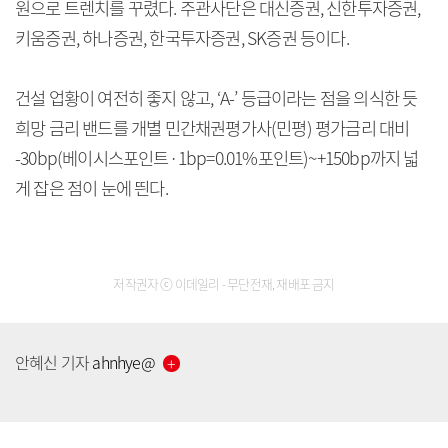
원으로 트렌치를 꾸렸다. 주관사단은 대신증권, 신한투자증권,
키움증권, 하나증권, 한국투자증권, SK증권 등이다.
건설 업황이 여전히 좋지 않고, ‘A-’ 등급이라는 점을 의식한 듯
희망 금리 밴드를 개별 민간채권평가사(민평) 평가금리 대비
-30bp(베이시스포인트·1bp=0.01%포인트)~+150bp까지 넓
게 잡은 점이 눈에 띈다.
저작권자 ⓒ 이데일리 - 무단전재, 재배포 금지
[공지] 유료서비스 가입 안내
안혜신
기자
ahnhye
@
[공지] 새로워진 마켓인, 성공투자 창을 열다