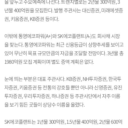
을 앞두고 수요예측에 나선다. 트렌치별로는 2년물 300억원, 3
년물 400억원을 모집한다. 발행 주관사는 대신증권, 미래에셋증
권, 키움증권, KB증권 등이다.
이밖에 통영에코파워(A+)와 SK에코플랜트(A-)도 회사채 시장
을 찾는다. 통영에코파워는 최근 신용등급이 상향추세를 보이고
있어 무난히 목표 규모만큼의 자금을 조달할 전망이다. 3년물 총
1980억원 모집 계획이며 별도 증액 계획은 없다.
눈에 띄는 부분은 대표 주관사다. KB증권, NH투자증권, 한국투
자증권, 키움증권 등 전통의 강호들 뿐만 아니라 신영증권, 유진
투자증권, 우리투자증권, 하나증권 등 주관사단에서 자주 이름
을 보기 힘든 곳들이 상당수 이름을 올렸다.
SK에코플랜트는 1년물 300억원, 1.5년물 400억원, 2년물 600억