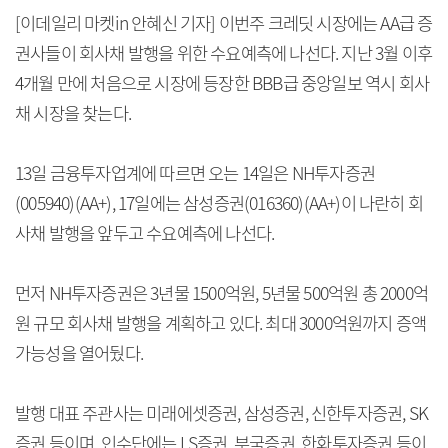
[이데일리 마켓in 안혜신 기자] 이번주 크레딧 시장에는 AA급 증
권사들이 회사채 발행을 위한 수요예측에 나선다. 지난 3월 이후
4개월 만에 처음으로 시장에 등장한 BBB급 중앙일보 역시 회사
채 시장을 찾는다.
13일 금융투자업계에 따르면 오는 14일은 NH투자증권
(005940)(AA+), 17일에는 삼성증권(016360)(AA+)이 나란히 회
사채 발행을 앞두고 수요예측에 나선다.
먼저 NH투자증권은 3년물 1500억원, 5년물 500억원 총 2000억
원 규모 회사채 발행을 계획하고 있다. 최대 3000억원까지 증액
가능성을 열어뒀다.
발행 대표 주관사는 미래에셋증권, 삼성증권, 신한투자증권, SK
증권 등이며, 인수단에는 LS증권, 부국증권, 한화투자증권 등이