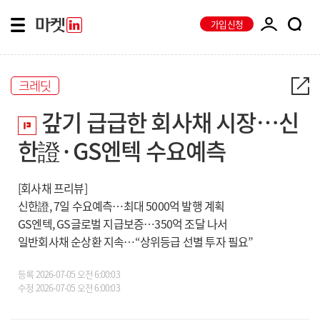
가입신청
크레딧
갚기 급급한 회사채 시장…신
한證·GS엔텍 수요예측
[회사채 프리뷰]
신한證, 7일 수요예측…최대 5000억 발행 계획
GS엔텍, GS글로벌 지급보증…350억 조달 나서
일반회사채 순상환 지속…“상위등급 선별 투자 필요”
등록
2026-07-05 오전 6:00:03
수정
2026-07-05 오전 6:00:03