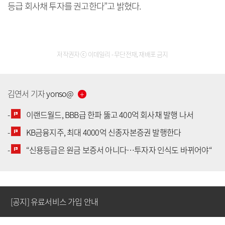
등급 회사채 투자를 권고한다”고 밝혔다.
저작권자 ⓒ 이데일리 - 무단전재, 재배포 금지
김연서
기자
yonso
@
-
이랜드월드, BBB급 한파 뚫고 400억 회사채 발행 나서
-
KB금융지주, 최대 4000억 신종자본증권 발행한다
[공지] 유료서비스 가입 안내
-
“신용등급은 원금 보증서 아니다…투자자 인식도 바뀌어야“
[공지] 새로워진 마켓인, 성공투자 창을 열다
[공지] 유료서비스 가입 안내